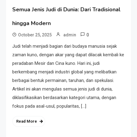
Semua Jenis Judi di Dunia: Dari Tradisional
hingga Modern
0
October 25, 2025
admin
Judi telah menjadi bagian dari budaya manusia sejak
zaman kuno, dengan akar yang dapat dilacak kembali ke
peradaban Mesir dan Cina kuno. Hari ini, judi
berkembang menjadi industri global yang melibatkan
berbagai bentuk permainan, taruhan, dan spekulasi.
Artikel ini akan mengulas semua jenis judi di dunia,
diklasifikasikan berdasarkan kategori utama, dengan
fokus pada asal-usul, popularitas, […]
Read More