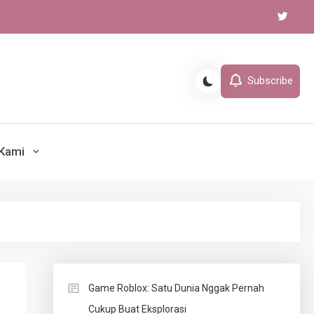
Subscribe
lahraga, gaming Akurat dan
Kami
rkini
Game Roblox: Satu Dunia Nggak Pernah
Cukup Buat Eksplorasi