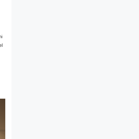
ni
el