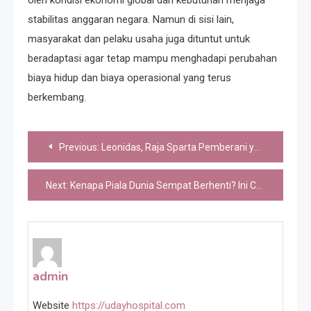
stabilitas anggaran negara. Namun di sisi lain,
masyarakat dan pelaku usaha juga dituntut untuk
beradaptasi agar tetap mampu menghadapi perubahan
biaya hidup dan biaya operasional yang terus
berkembang.
Post
Previous:
Leonidas, Raja Sparta Pemberani yang Memilih Bertahan Bersama 300 Prajuritnya
navigation
Next:
Kenapa Piala Dunia Sempat Berhenti? Ini Cerita di Balik Perang Dunia
admin
Website
https://udayhospital.com