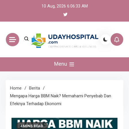
Skip
10 Aug, 2026
6:06:34 AM
to
content
UdayHospital:
Menu
Berita, olahraga,
gaming Akurat dan
Home
Berita
Mengapa Harga BBM Naik? Memahami Penyebab Dan
Terkini
Efeknya Terhadap Ekonomi
4 MINS READ