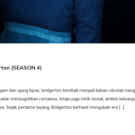
erton (SEASON 4)
 tajam dari ujung kipas, bridgerton kembali menjadi bahan obrolan han
kadar menyuguhkan romansa, tetapi juga intrik sosial, ambisi keluarga
sa. Sejak pertama tayang, Bridgerton berhasil mengubah era […]