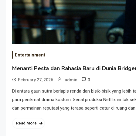
Entertainment
Menanti Pesta dan Rahasia Baru di Dunia Bridg
0
February 27, 2026
admin
Di antara gaun sutra berlapis renda dan bisik-bisik yang lebih
para penikmat drama kostum. Serial produksi Netflix ini tak se
dan permainan reputasi yang terasa seperti catur di ruang dan
Read More