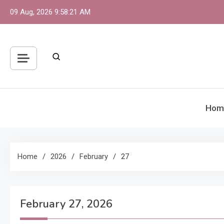
Skip
09 Aug, 2026
9:58:21 AM
to
content
Hom
Home
2026
February
27
February 27, 2026