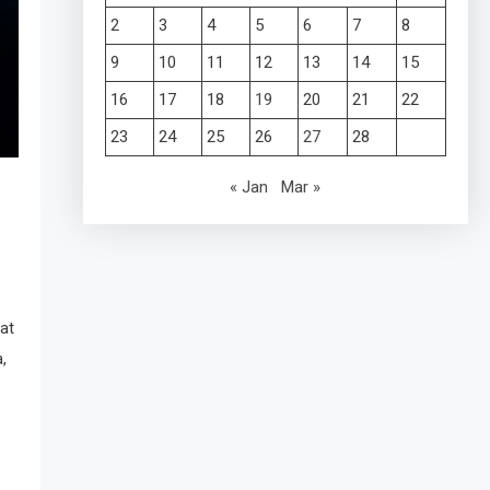
2
3
4
5
6
7
8
9
10
11
12
13
14
15
16
17
18
19
20
21
22
23
24
25
26
27
28
« Jan
Mar »
gat
,