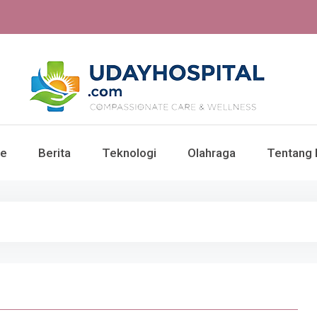
UdayHospital: Berita, o
e
Berita
Teknologi
Olahraga
Tentang 
Te