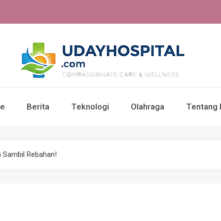
UdayHospital: Berita, o
e
Berita
Teknologi
Olahraga
Tentang 
Te
n Sambil Rebahan!