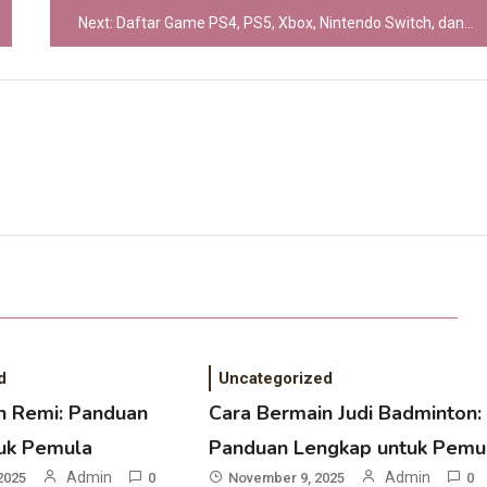
Next:
Daftar Game PS4, PS5, Xbox, Nintendo Switch, dan PC Rilis September 2024
d
Uncategorized
n Remi: Panduan
Cara Bermain Judi Badminton:
uk Pemula
Panduan Lengkap untuk Pemu
Admin
Admin
2025
0
November 9, 2025
0