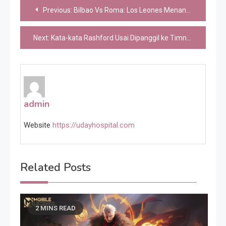
Post
Previous:
Bilbao Vs Roma: Los Leones Menang 3-1, Tembus Perempatfinal
navigation
Next:
Kata-kata Rashford Usai Dipanggil ke Timnas Inggris Lagi
admin
Website
https://udayhospital.com
Related Posts
2 MINS READ