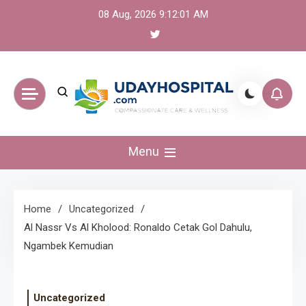
Skip
08 Aug, 2026
9:12:01 AM
to
content
UdayHospital:
Menu
Berita, olahraga,
gaming Akurat dan
Home
Uncategorized
Al Nassr Vs Al Kholood: Ronaldo Cetak Gol Dahulu,
Terkini
Ngambek Kemudian
Uncategorized