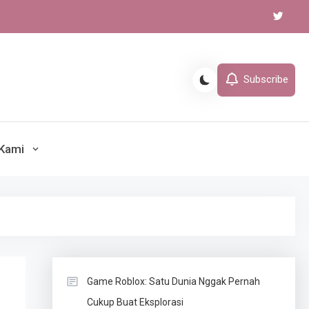
Subscribe
lahraga, gaming Akurat dan
Kami
rkini
Game Roblox: Satu Dunia Nggak Pernah
Cukup Buat Eksplorasi