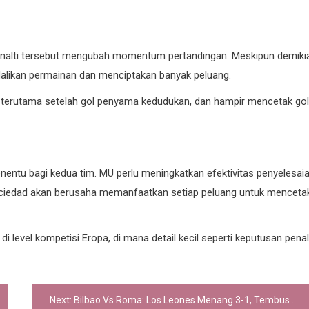
alti tersebut mengubah momentum pertandingan. Meskipun demiki
ikan permainan dan menciptakan banyak peluang.
i, terutama setelah gol penyama kedudukan, dan hampir mencetak gol
enentu bagi kedua tim. MU perlu meningkatkan efektivitas penyelesai
Sociedad akan berusaha memanfaatkan setiap peluang untuk menceta
di level kompetisi Eropa, di mana detail kecil seperti keputusan penal
Next:
Bilbao Vs Roma: Los Leones Menang 3-1, Tembus Perempatfinal