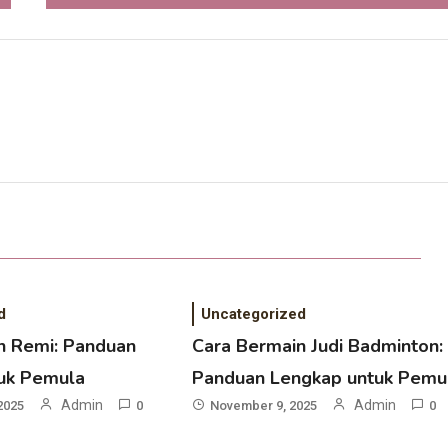
d
Uncategorized
n Remi: Panduan
Cara Bermain Judi Badminton:
uk Pemula
Panduan Lengkap untuk Pemu
Admin
Admin
2025
0
November 9, 2025
0