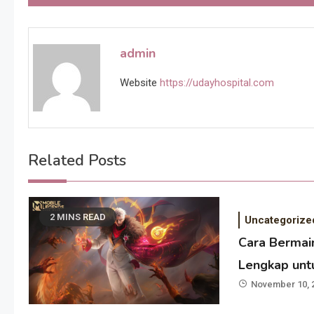
navigation
admin
Website
https://udayhospital.com
Related Posts
2 MINS READ
Uncategorize
Cara Bermai
Lengkap unt
November 10, 