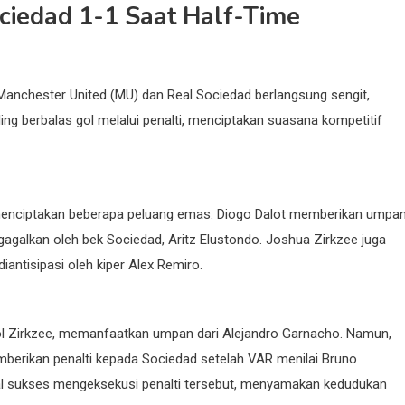
ociedad 1-1 Saat Half-Time
Manchester United (MU) dan Real Sociedad berlangsung sengit,
ing berbalas gol melalui penalti, menciptakan suasana kompetitif
menciptakan beberapa peluang emas. Diogo Dalot memberikan umpa
galkan oleh bek Sociedad, Aritz Elustondo. Joshua Zirkzee juga
ntisipasi oleh kiper Alex Remiro.
l Zirkzee, memanfaatkan umpan dari Alejandro Garnacho. Namun,
emberikan penalti kepada Sociedad setelah VAR menilai Bruno
bal sukses mengeksekusi penalti tersebut, menyamakan kedudukan