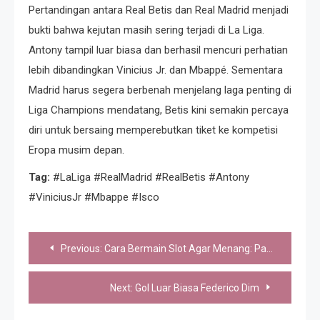
Pertandingan antara Real Betis dan Real Madrid menjadi
bukti bahwa kejutan masih sering terjadi di La Liga.
Antony tampil luar biasa dan berhasil mencuri perhatian
lebih dibandingkan Vinicius Jr. dan Mbappé. Sementara
Madrid harus segera berbenah menjelang laga penting di
Liga Champions mendatang, Betis kini semakin percaya
diri untuk bersaing memperebutkan tiket ke kompetisi
Eropa musim depan.
Tag:
#LaLiga #RealMadrid #RealBetis #Antony
#ViniciusJr #Mbappe #Isco
Post
Previous:
Cara Bermain Slot Agar Menang: Panduan Lengkap untuk Pemain
navigation
Next:
Gol Luar Biasa Federico Dim