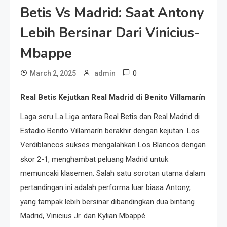
Betis Vs Madrid: Saat Antony
Lebih Bersinar Dari Vinicius-
Mbappe
0
March 2, 2025
admin
Real Betis Kejutkan Real Madrid di Benito Villamarín
Laga seru La Liga antara Real Betis dan Real Madrid di
Estadio Benito Villamarín berakhir dengan kejutan. Los
Verdiblancos sukses mengalahkan Los Blancos dengan
skor 2-1, menghambat peluang Madrid untuk
memuncaki klasemen. Salah satu sorotan utama dalam
pertandingan ini adalah performa luar biasa Antony,
yang tampak lebih bersinar dibandingkan dua bintang
Madrid, Vinicius Jr. dan Kylian Mbappé.