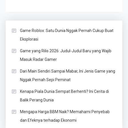
Game Roblox: Satu Dunia Nggak Pernah Cukup Buat
Eksplorasi
Game yang Rilis 2026: Judul-Judul Baru yang Wajib
Masuk Radar Gamer
Dari Main Sendiri Sampai Mabar, Ini Jenis Game yang
Nggak Pernah Sepi Peminat
Kenapa Piala Dunia Sempat Berhenti? Ini Cerita di
Balik Perang Dunia
Mengapa Harga BBM Naik? Memahami Penyebab
dan Efeknya terhadap Ekonomi