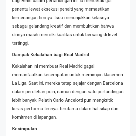
bagi Betis dalam pertandingan ini. Ia mencetak gol
penentu lewat eksekusi penalti yang memastikan
kemenangan timnya. Isco menunjukkan kelasnya
sebagai gelandang kreatif dan membuktikan bahwa
dirinya masih memiliki kualitas untuk bersaing di level
tertinggi.
Dampak Kekalahan bagi Real Madrid
Kekalahan ini membuat Real Madrid gagal
memanfaatkan kesempatan untuk memimpin klasemen
La Liga. Saat ini, mereka tetap sejajar dengan Barcelona
dalam perolehan poin, namun dengan satu pertandingan
lebih banyak. Pelatih Carlo Ancelotti pun mengkritik
keras performa timnya, terutama dalam hal sikap dan
komitmen di lapangan.
Kesimpulan