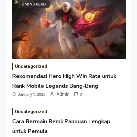
2 MINS READ
Uncategorized
Rekomendasi Hero High Win Rate untuk
Rank Mobile Legends Bang-Bang
Admin
January 1, 2026
0
Uncategorized
Cara Bermain Remi: Panduan Lengkap
untuk Pemula