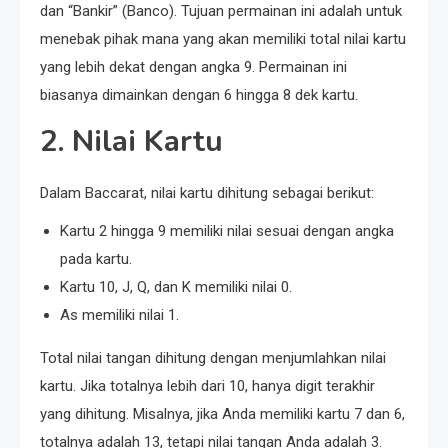
dan “Bankir” (Banco). Tujuan permainan ini adalah untuk
menebak pihak mana yang akan memiliki total nilai kartu
yang lebih dekat dengan angka 9. Permainan ini
biasanya dimainkan dengan 6 hingga 8 dek kartu.
2. Nilai Kartu
Dalam Baccarat, nilai kartu dihitung sebagai berikut:
Kartu 2 hingga 9 memiliki nilai sesuai dengan angka
pada kartu.
Kartu 10, J, Q, dan K memiliki nilai 0.
As memiliki nilai 1.
Total nilai tangan dihitung dengan menjumlahkan nilai
kartu. Jika totalnya lebih dari 10, hanya digit terakhir
yang dihitung. Misalnya, jika Anda memiliki kartu 7 dan 6,
totalnya adalah 13, tetapi nilai tangan Anda adalah 3.