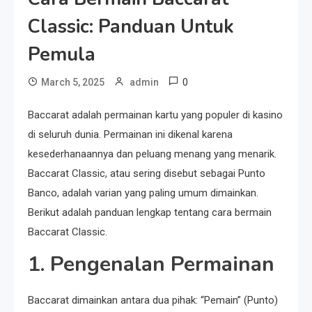
Classic: Panduan Untuk
Pemula
0
March 5, 2025
admin
Baccarat adalah permainan kartu yang populer di kasino
di seluruh dunia. Permainan ini dikenal karena
kesederhanaannya dan peluang menang yang menarik.
Baccarat Classic, atau sering disebut sebagai Punto
Banco, adalah varian yang paling umum dimainkan.
Berikut adalah panduan lengkap tentang cara bermain
Baccarat Classic.
1. Pengenalan Permainan
Baccarat dimainkan antara dua pihak: “Pemain” (Punto)