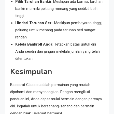
Pilih Taruhan Bankir
: Meskipun ada komisi, taruhan
bankir memiliki peluang menang yang sedikit lebih
tinggi.
Hindari Taruhan Seri
: Meskipun pembayaran tinggi,
peluang untuk menang pada taruhan seri sangat
rendah.
Kelola Bankroll Anda
: Tetapkan batas untuk diri
Anda sendiri dan jangan melebihi jumlah yang telah
ditentukan.
Kesimpulan
Baccarat Classic adalah permainan yang mudah
dipahami dan menyenangkan. Dengan mengikuti
panduan ini, Anda dapat mulai bermain dengan percaya
diri. Ingatlah untuk bersenang-senang dan bermain
dengan bijak. Selamat bermain!