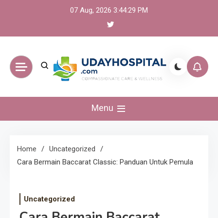
Skip
07 Aug, 2026
3:44:30 PM
to
content
UdayHospital:
Menu
Berita, olahraga,
gaming Akurat dan
Home
Uncategorized
Cara Bermain Baccarat Classic: Panduan Untuk Pemula
Terkini
Uncategorized
Cara Bermain Baccarat