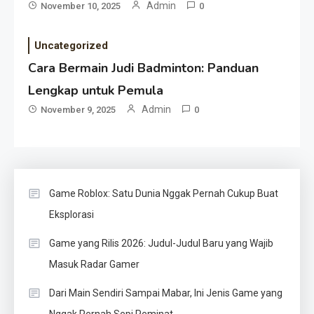
Admin
November 10, 2025
0
Uncategorized
Cara Bermain Judi Badminton: Panduan
Lengkap untuk Pemula
Admin
November 9, 2025
0
Game Roblox: Satu Dunia Nggak Pernah Cukup Buat
Eksplorasi
Game yang Rilis 2026: Judul-Judul Baru yang Wajib
Masuk Radar Gamer
Dari Main Sendiri Sampai Mabar, Ini Jenis Game yang
Nggak Pernah Sepi Peminat