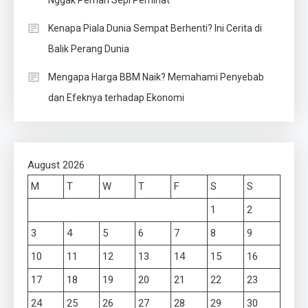
Kenapa Piala Dunia Sempat Berhenti? Ini Cerita di
Balik Perang Dunia
Mengapa Harga BBM Naik? Memahami Penyebab
dan Efeknya terhadap Ekonomi
August 2026
M
T
W
T
F
S
S
1
2
3
4
5
6
7
8
9
10
11
12
13
14
15
16
17
18
19
20
21
22
23
24
25
26
27
28
29
30