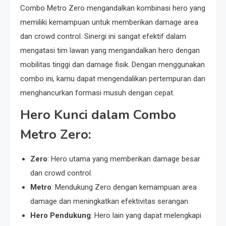
Combo Metro Zero mengandalkan kombinasi hero yang
memiliki kemampuan untuk memberikan damage area
dan crowd control. Sinergi ini sangat efektif dalam
mengatasi tim lawan yang mengandalkan hero dengan
mobilitas tinggi dan damage fisik. Dengan menggunakan
combo ini, kamu dapat mengendalikan pertempuran dan
menghancurkan formasi musuh dengan cepat.
Hero Kunci dalam Combo
Metro Zero:
Zero
: Hero utama yang memberikan damage besar
dan crowd control.
Metro
: Mendukung Zero dengan kemampuan area
damage dan meningkatkan efektivitas serangan.
Hero Pendukung
: Hero lain yang dapat melengkapi