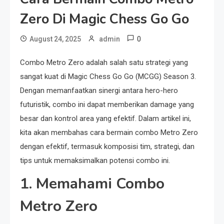
Zero Di Magic Chess Go Go
0
August 24, 2025
admin
Combo Metro Zero adalah salah satu strategi yang
sangat kuat di Magic Chess Go Go (MCGG) Season 3.
Dengan memanfaatkan sinergi antara hero-hero
futuristik, combo ini dapat memberikan damage yang
besar dan kontrol area yang efektif. Dalam artikel ini,
kita akan membahas cara bermain combo Metro Zero
dengan efektif, termasuk komposisi tim, strategi, dan
tips untuk memaksimalkan potensi combo ini.
1. Memahami Combo
Metro Zero