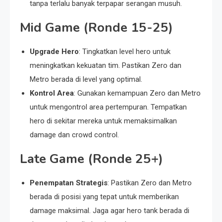
tanpa terlalu banyak terpapar serangan musuh.
Mid Game (Ronde 15-25)
Upgrade Hero
: Tingkatkan level hero untuk
meningkatkan kekuatan tim. Pastikan Zero dan
Metro berada di level yang optimal.
Kontrol Area
: Gunakan kemampuan Zero dan Metro
untuk mengontrol area pertempuran. Tempatkan
hero di sekitar mereka untuk memaksimalkan
damage dan crowd control.
Late Game (Ronde 25+)
Penempatan Strategis
: Pastikan Zero dan Metro
berada di posisi yang tepat untuk memberikan
damage maksimal. Jaga agar hero tank berada di