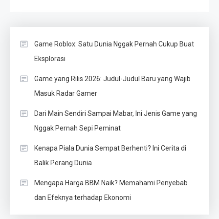
Game Roblox: Satu Dunia Nggak Pernah Cukup Buat
Eksplorasi
Game yang Rilis 2026: Judul-Judul Baru yang Wajib
Masuk Radar Gamer
Dari Main Sendiri Sampai Mabar, Ini Jenis Game yang
Nggak Pernah Sepi Peminat
Kenapa Piala Dunia Sempat Berhenti? Ini Cerita di
Balik Perang Dunia
Mengapa Harga BBM Naik? Memahami Penyebab
dan Efeknya terhadap Ekonomi