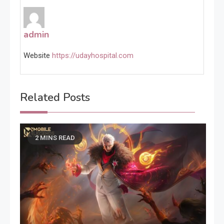
admin
Website
https://udayhospital.com
Related Posts
2 MINS READ