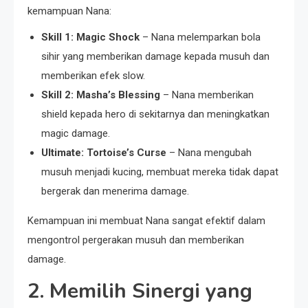
kemampuan Nana:
Skill 1: Magic Shock
– Nana melemparkan bola
sihir yang memberikan damage kepada musuh dan
memberikan efek slow.
Skill 2: Masha’s Blessing
– Nana memberikan
shield kepada hero di sekitarnya dan meningkatkan
magic damage.
Ultimate: Tortoise’s Curse
– Nana mengubah
musuh menjadi kucing, membuat mereka tidak dapat
bergerak dan menerima damage.
Kemampuan ini membuat Nana sangat efektif dalam
mengontrol pergerakan musuh dan memberikan
damage.
2. Memilih Sinergi yang