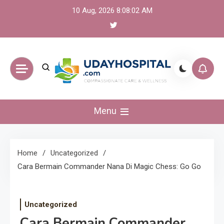
Skip
10 Aug, 2026
8:08:03 AM
to
content
UdayHospital:
Menu
Berita, olahraga,
gaming Akurat dan
Home
Uncategorized
Cara Bermain Commander Nana Di Magic Chess: Go Go
Terkini
Uncategorized
Cara Bermain Commander