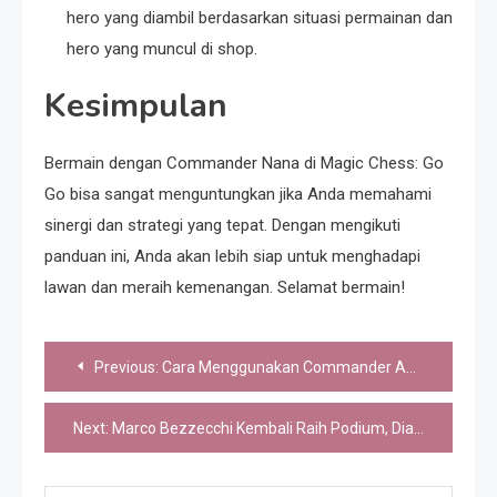
hero yang diambil berdasarkan situasi permainan dan
hero yang muncul di shop.
Kesimpulan
Bermain dengan Commander Nana di Magic Chess: Go
Go bisa sangat menguntungkan jika Anda memahami
sinergi dan strategi yang tepat. Dengan mengikuti
panduan ini, Anda akan lebih siap untuk menghadapi
lawan dan meraih kemenangan. Selamat bermain!
Post
Previous:
Cara Menggunakan Commander Aurora di Magic Chess: Go Go
navigation
Next:
Marco Bezzecchi Kembali Raih Podium, Diapresiasi Valentino Rossi