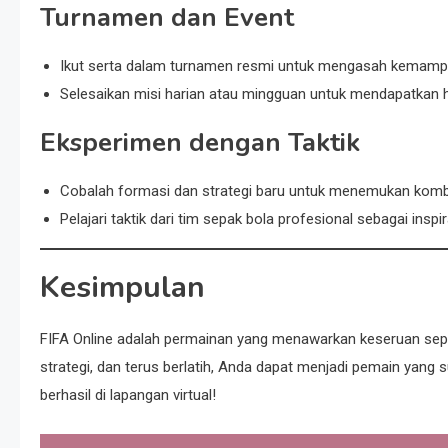
Turnamen dan Event
Ikut serta dalam turnamen resmi untuk mengasah kemamp
Selesaikan misi harian atau mingguan untuk mendapatkan 
Eksperimen dengan Taktik
Cobalah formasi dan strategi baru untuk menemukan kombi
Pelajari taktik dari tim sepak bola profesional sebagai inspir
Kesimpulan
FIFA Online adalah permainan yang menawarkan keseruan sepa
strategi, dan terus berlatih, Anda dapat menjadi pemain ya
berhasil di lapangan virtual!