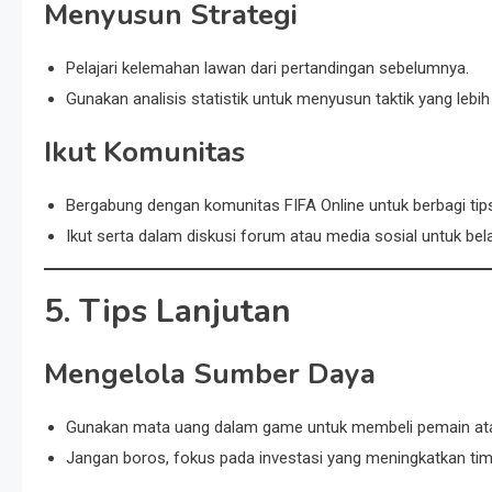
Menyusun Strategi
Pelajari kelemahan lawan dari pertandingan sebelumnya.
Gunakan analisis statistik untuk menyusun taktik yang lebih 
Ikut Komunitas
Bergabung dengan komunitas FIFA Online untuk berbagi tips 
Ikut serta dalam diskusi forum atau media sosial untuk bel
5. Tips Lanjutan
Mengelola Sumber Daya
Gunakan mata uang dalam game untuk membeli pemain ata
Jangan boros, fokus pada investasi yang meningkatkan tim 