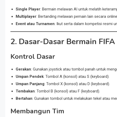
Single Player
: Bermain melawan AI untuk melatih keteramp
Multiplayer
: Bertanding melawan pemain lain secara online
Event atau Turnamen
: Ikut serta dalam kompetisi resmi u
2. Dasar-Dasar Bermain FIFA
Kontrol Dasar
Gerakan
: Gunakan joystick atau tombol panah untuk meng
Umpan Pendek
: Tombol A (konsol) atau S (keyboard).
Umpan Panjang
: Tombol X (konsol) atau D (keyboard).
Tembakan
: Tombol B (konsol) atau F (keyboard).
Bertahan
: Gunakan tombol untuk melakukan tekel atau mer
Membangun Tim