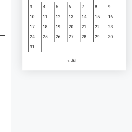
3
4
5
6
7
8
9
10
11
12
13
14
15
16
17
18
19
20
21
22
23
24
25
26
27
28
29
30
31
« Jul