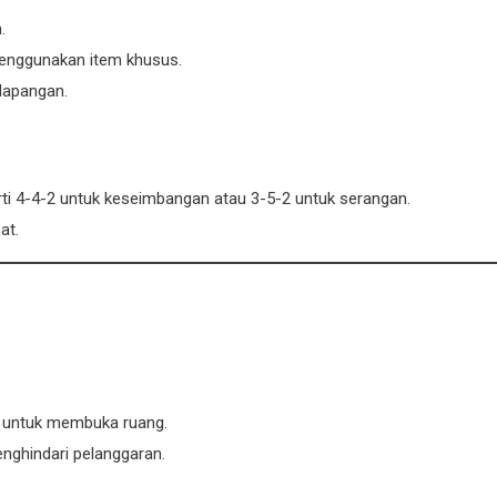
.
menggunakan item khusus.
 lapangan.
rti 4-4-2 untuk keseimbangan atau 3-5-2 untuk serangan.
at.
 untuk membuka ruang.
enghindari pelanggaran.