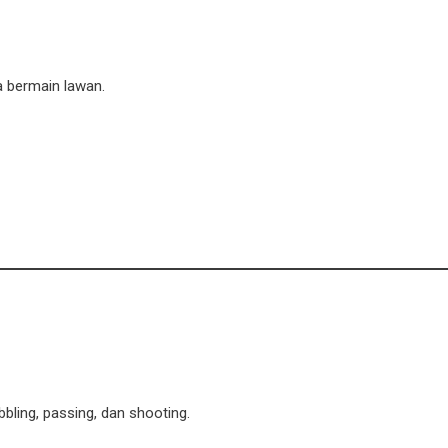
 bermain lawan.
ling, passing, dan shooting.