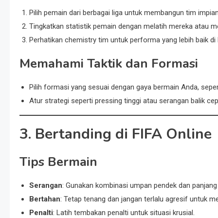
Pilih pemain dari berbagai liga untuk membangun tim impian
Tingkatkan statistik pemain dengan melatih mereka atau 
Perhatikan chemistry tim untuk performa yang lebih baik di
Memahami Taktik dan Formasi
Pilih formasi yang sesuai dengan gaya bermain Anda, sepe
Atur strategi seperti pressing tinggi atau serangan balik cep
3. Bertanding di FIFA Online
Tips Bermain
Serangan
: Gunakan kombinasi umpan pendek dan panjang
Bertahan
: Tetap tenang dan jangan terlalu agresif untuk m
Penalti
: Latih tembakan penalti untuk situasi krusial.