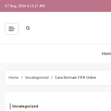
Skip
07 Aug, 2026
6:13:22 AM
to
content
Hom
Home
Uncategorized
Cara Bermain FIFA Online
Uncategorized