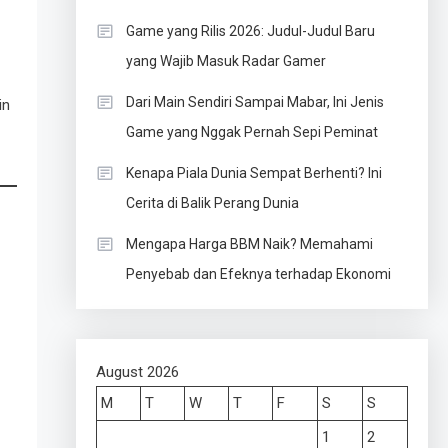
Game yang Rilis 2026: Judul-Judul Baru
yang Wajib Masuk Radar Gamer
Dari Main Sendiri Sampai Mabar, Ini Jenis
in
Game yang Nggak Pernah Sepi Peminat
Kenapa Piala Dunia Sempat Berhenti? Ini
Cerita di Balik Perang Dunia
Mengapa Harga BBM Naik? Memahami
Penyebab dan Efeknya terhadap Ekonomi
August 2026
M
T
W
T
F
S
S
1
2