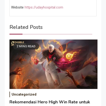
Website
https://udayhospital.com
Related Posts
2 MINS READ
Uncategorized
Rekomendasi Hero High Win Rate untuk