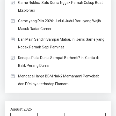
Game Roblox: Satu Dunia Nggak Pernah Cukup Buat
Eksplorasi
Game yang Rilis 2026: Judul-Judul Baru yang Wajib
Masuk Radar Gamer
Dari Main Sendiri Sampai Mabar, Ini Jenis Game yang
Nggak Pernah Sepi Peminat
Kenapa Piala Dunia Sempat Berhenti? Ini Cerita di
Balik Perang Dunia
Mengapa Harga BBM Naik? Memahami Penyebab
dan Efeknya terhadap Ekonomi
August 2026