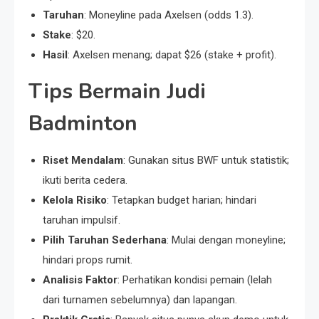
Taruhan
: Moneyline pada Axelsen (odds 1.3).
Stake
: $20.
Hasil
: Axelsen menang; dapat $26 (stake + profit).
Tips Bermain Judi
Badminton
Riset Mendalam
: Gunakan situs BWF untuk statistik;
ikuti berita cedera.
Kelola Risiko
: Tetapkan budget harian; hindari
taruhan impulsif.
Pilih Taruhan Sederhana
: Mulai dengan moneyline;
hindari props rumit.
Analisis Faktor
: Perhatikan kondisi pemain (lelah
dari turnamen sebelumnya) dan lapangan.