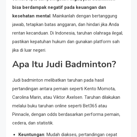
bisa berdampak negatif pada keuangan dan
kesehatan mental
. Mainkanlah dengan bertanggung
jawab, tetapkan batas anggaran, dan hindari jika Anda
rentan kecanduan. Di Indonesia, taruhan olahraga ilegal;
pastikan kepatuhan hukum dan gunakan platform sah
jika di luar negeri.
Apa Itu Judi Badminton?
Judi badminton melibatkan taruhan pada hasil
pertandingan antara pemain seperti Kento Momota,
Carolina Marin, atau Viktor Axelsen. Taruhan dilakukan
melalui buku taruhan online seperti Bet365 atau
Pinnacle, dengan odds berdasarkan performa pemain,
cedera, dan statistik.
Keuntungan
: Mudah diakses, pertandingan cepat