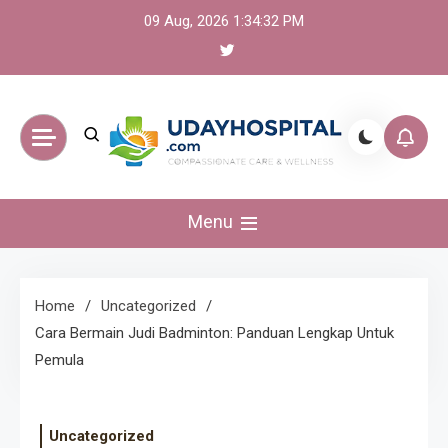
Skip
09 Aug, 2026
1:34:32 PM
to
content
UdayHospital:
Menu
Berita, olahraga,
gaming Akurat dan
Home
Uncategorized
Cara Bermain Judi Badminton: Panduan Lengkap Untuk
Terkini
Pemula
Uncategorized