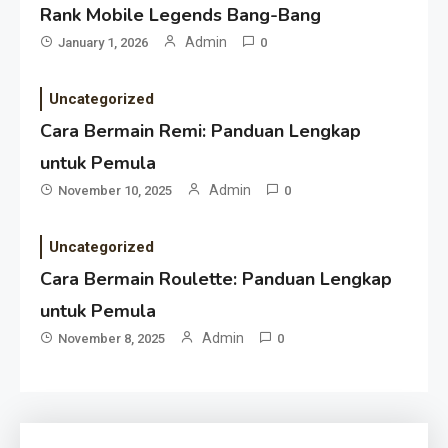
Rank Mobile Legends Bang-Bang
Admin
January 1, 2026
0
Uncategorized
Cara Bermain Remi: Panduan Lengkap
untuk Pemula
Admin
November 10, 2025
0
Uncategorized
Cara Bermain Roulette: Panduan Lengkap
untuk Pemula
Admin
November 8, 2025
0