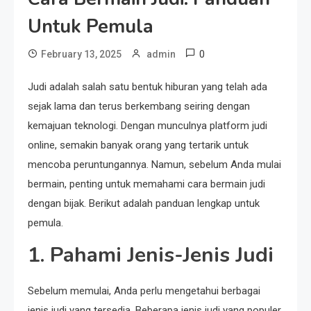
Untuk Pemula
0
February 13, 2025
admin
Judi adalah salah satu bentuk hiburan yang telah ada
sejak lama dan terus berkembang seiring dengan
kemajuan teknologi. Dengan munculnya platform judi
online, semakin banyak orang yang tertarik untuk
mencoba peruntungannya. Namun, sebelum Anda mulai
bermain, penting untuk memahami cara bermain judi
dengan bijak. Berikut adalah panduan lengkap untuk
pemula.
1.
Pahami Jenis-Jenis Judi
Sebelum memulai, Anda perlu mengetahui berbagai
jenis judi yang tersedia. Beberapa jenis judi yang populer