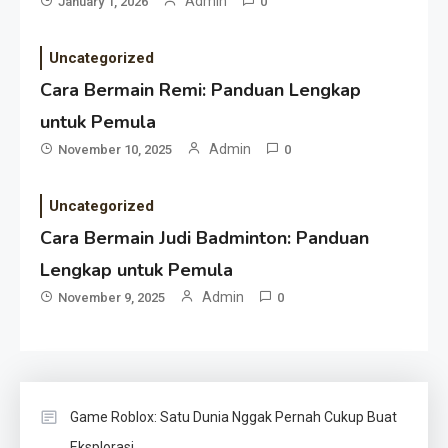
Admin
January 1, 2026
0
Uncategorized
Cara Bermain Remi: Panduan Lengkap
untuk Pemula
Admin
November 10, 2025
0
Uncategorized
Cara Bermain Judi Badminton: Panduan
Lengkap untuk Pemula
Admin
November 9, 2025
0
Game Roblox: Satu Dunia Nggak Pernah Cukup Buat
Eksplorasi