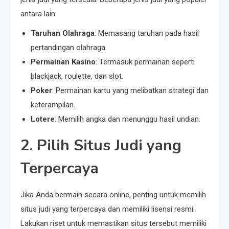
antara lain:
Taruhan Olahraga
: Memasang taruhan pada hasil
pertandingan olahraga.
Permainan Kasino
: Termasuk permainan seperti
blackjack, roulette, dan slot.
Poker
: Permainan kartu yang melibatkan strategi dan
keterampilan.
Lotere
: Memilih angka dan menunggu hasil undian.
2.
Pilih Situs Judi yang
Terpercaya
Jika Anda bermain secara online, penting untuk memilih
situs judi yang terpercaya dan memiliki lisensi resmi.
Lakukan riset untuk memastikan situs tersebut memiliki