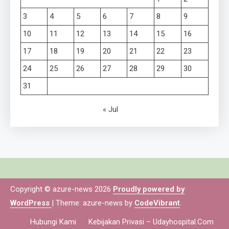
3
4
5
6
7
8
9
10
11
12
13
14
15
16
17
18
19
20
21
22
23
24
25
26
27
28
29
30
31
« Jul
Copyright © azure-news 2026
Proudly powered by
WordPress
|
Theme: azure-news by
CodeVibrant
.
Hubungi Kami
Kebijakan Privasi – Udayhospital.com