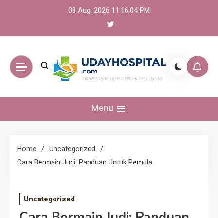
Skip
08 Aug, 2026
11:16:05 PM
to
content
UdayHospital:
Menu
Berita, olahraga,
gaming Akurat dan
Home
Uncategorized
Cara Bermain Judi: Panduan Untuk Pemula
Terkini
Uncategorized
Cara Bermain Judi: Panduan