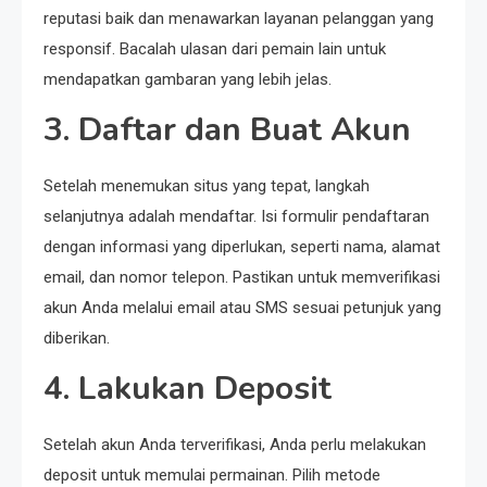
reputasi baik dan menawarkan layanan pelanggan yang
responsif. Bacalah ulasan dari pemain lain untuk
mendapatkan gambaran yang lebih jelas.
3.
Daftar dan Buat Akun
Setelah menemukan situs yang tepat, langkah
selanjutnya adalah mendaftar. Isi formulir pendaftaran
dengan informasi yang diperlukan, seperti nama, alamat
email, dan nomor telepon. Pastikan untuk memverifikasi
akun Anda melalui email atau SMS sesuai petunjuk yang
diberikan.
4.
Lakukan Deposit
Setelah akun Anda terverifikasi, Anda perlu melakukan
deposit untuk memulai permainan. Pilih metode