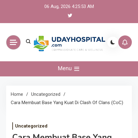
Skip
06 Aug, 2026
4:25:53 AM
to
content
UdayHospital:
Menu
Berita, olahraga,
gaming Akurat dan
Home
Uncategorized
Cara Membuat Base Yang Kuat Di Clash Of Clans (CoC)
Terkini
Uncategorized
Cara Membuat Base Yang