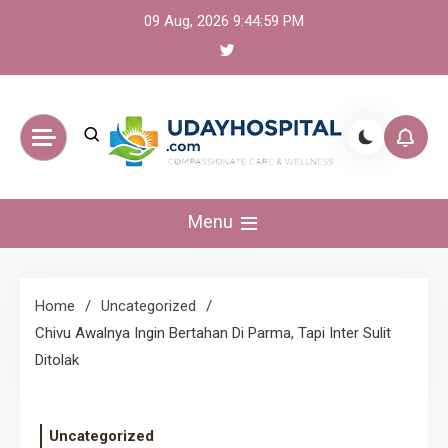
Skip
09 Aug, 2026
9:44:59 PM
to
content
UdayHospital:
Menu
Berita, olahraga,
gaming Akurat dan
Home
Uncategorized
Chivu Awalnya Ingin Bertahan Di Parma, Tapi Inter Sulit
Terkini
Ditolak
Uncategorized