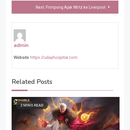
navigation
Next:
Frimpong Ajak Wirtz ke Liverpool
admin
Website
https://udayhospital.com
Related Posts
2 MINS READ