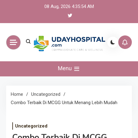
Skip
08 Aug, 2026
4:35:55 AM
to
content
UdayHospital:
Menu
Berita, olahraga,
gaming Akurat dan
Home
Uncategorized
Combo Terbaik Di MCGG Untuk Menang Lebih Mudah
Terkini
Uncategorized
Combo Terbaik Di MCGG