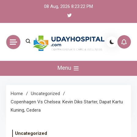
Skip
08 Aug, 2026
8:23:22 PM
to
content
UdayHospital:
Menu
Berita, olahraga,
gaming Akurat dan
Home
Uncategorized
Copenhagen Vs Chelsea: Kevin Diks Starter, Dapat Kartu
Terkini
Kuning, Cedera
Uncategorized