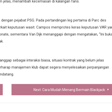
um jelas, menambah kecemasan di kalangan fans.
ksi dengan pejabat PSG. Pada pertandingan leg pertama di Parc des
terkait keputusan wasit. Campos memprotes keras keputusan VAR ya
Konate, sementara Van Dijk menanggapi dengan mengatakan, “Ini buk
ak.
nggap sebagai interaksi biasa, situasi kontrak yang belum jelas
erharap manajemen klub dapat segera menyelesaikan perpanjangan
endatang.
Next:
Cara Mudah Menang Bermain Blackjack