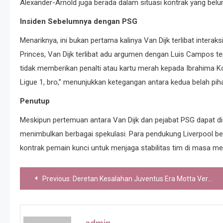
Alexander-Arnold juga berada dalam situasi kontrak yang bel
Insiden Sebelumnya dengan PSG
Menariknya, ini bukan pertama kalinya Van Dijk terlibat intera
Princes, Van Dijk terlibat adu argumen dengan Luis Campos 
tidak memberikan penalti atau kartu merah kepada Ibrahima 
Ligue 1, bro,” menunjukkan ketegangan antara kedua belah pih
Penutup
Meskipun pertemuan antara Van Dijk dan pejabat PSG dapat dia
menimbulkan berbagai spekulasi. Para pendukung Liverpool b
kontrak pemain kunci untuk menjaga stabilitas tim di masa m
Post
Previous:
Deretan Kesalahan Juventus Era Motta Versi Capello
navigation