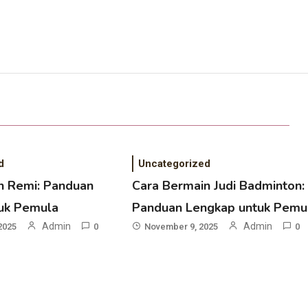
d
Uncategorized
n Remi: Panduan
Cara Bermain Judi Badminton:
uk Pemula
Panduan Lengkap untuk Pemu
Admin
Admin
2025
0
November 9, 2025
0