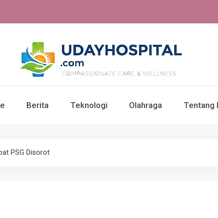
UdayHospital: Berita, o
e
Berita
Teknologi
Olahraga
Tentang 
Te
abat PSG Disorot