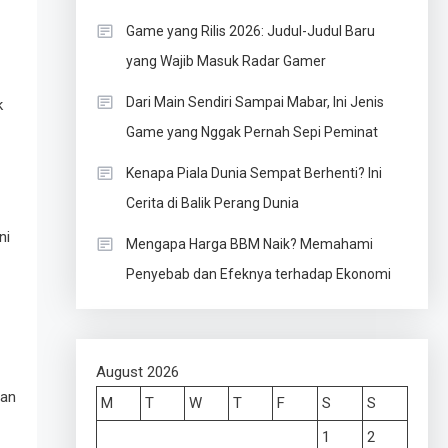
Game yang Rilis 2026: Judul-Judul Baru
yang Wajib Masuk Radar Gamer
Dari Main Sendiri Sampai Mabar, Ini Jenis
k
Game yang Nggak Pernah Sepi Peminat
Kenapa Piala Dunia Sempat Berhenti? Ini
Cerita di Balik Perang Dunia
ni
Mengapa Harga BBM Naik? Memahami
Penyebab dan Efeknya terhadap Ekonomi
August 2026
Van
M
T
W
T
F
S
S
1
2