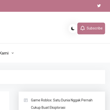
Subscribe
lahraga, gaming Akurat dan
Kami
rkini
Game Roblox: Satu Dunia Nggak Pernah
Cukup Buat Eksplorasi