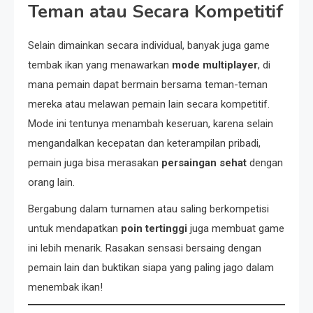
Teman atau Secara Kompetitif
Selain dimainkan secara individual, banyak juga game
tembak ikan yang menawarkan
mode multiplayer
, di
mana pemain dapat bermain bersama teman-teman
mereka atau melawan pemain lain secara kompetitif.
Mode ini tentunya menambah keseruan, karena selain
mengandalkan kecepatan dan keterampilan pribadi,
pemain juga bisa merasakan
persaingan sehat
dengan
orang lain.
Bergabung dalam turnamen atau saling berkompetisi
untuk mendapatkan
poin tertinggi
juga membuat game
ini lebih menarik. Rasakan sensasi bersaing dengan
pemain lain dan buktikan siapa yang paling jago dalam
menembak ikan!