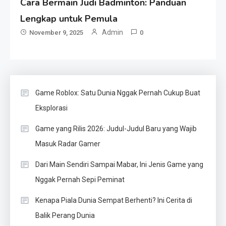
Cara Bermain Judi Badminton: Panduan
Lengkap untuk Pemula
Admin
November 9, 2025
0
Game Roblox: Satu Dunia Nggak Pernah Cukup Buat
Eksplorasi
Game yang Rilis 2026: Judul-Judul Baru yang Wajib
Masuk Radar Gamer
Dari Main Sendiri Sampai Mabar, Ini Jenis Game yang
Nggak Pernah Sepi Peminat
Kenapa Piala Dunia Sempat Berhenti? Ini Cerita di
Balik Perang Dunia