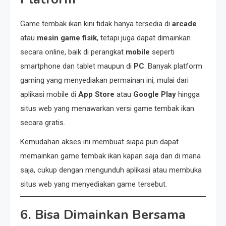
Game tembak ikan kini tidak hanya tersedia di
arcade
atau
mesin game fisik
, tetapi juga dapat dimainkan
secara online, baik di perangkat
mobile
seperti
smartphone dan tablet maupun di
PC
. Banyak platform
gaming yang menyediakan permainan ini, mulai dari
aplikasi mobile di
App Store
atau
Google Play
hingga
situs web yang menawarkan versi game tembak ikan
secara gratis.
Kemudahan akses ini membuat siapa pun dapat
memainkan game tembak ikan kapan saja dan di mana
saja, cukup dengan mengunduh aplikasi atau membuka
situs web yang menyediakan game tersebut.
6. Bisa Dimainkan Bersama