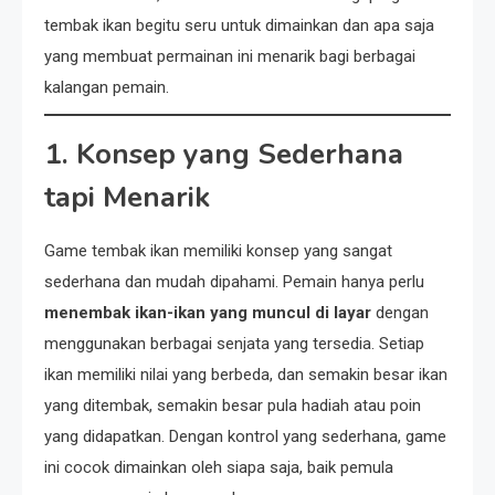
tembak ikan begitu seru untuk dimainkan dan apa saja
yang membuat permainan ini menarik bagi berbagai
kalangan pemain.
1. Konsep yang Sederhana
tapi Menarik
Game tembak ikan memiliki konsep yang sangat
sederhana dan mudah dipahami. Pemain hanya perlu
menembak ikan-ikan yang muncul di layar
dengan
menggunakan berbagai senjata yang tersedia. Setiap
ikan memiliki nilai yang berbeda, dan semakin besar ikan
yang ditembak, semakin besar pula hadiah atau poin
yang didapatkan. Dengan kontrol yang sederhana, game
ini cocok dimainkan oleh siapa saja, baik pemula