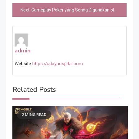
navigation
Next:
Gameplay Poker yang Sering Digunakan oleh Semua Orang
admin
Website
https://udayhospital.com
Related Posts
2 MINS READ