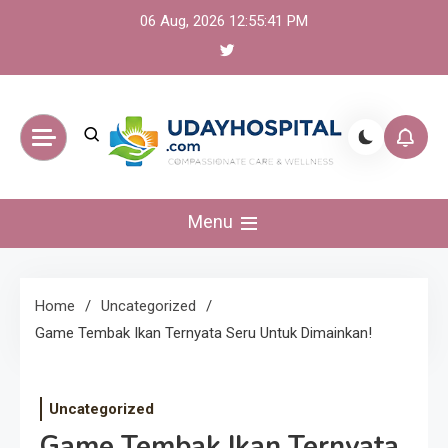
Skip
06 Aug, 2026
12:55:41 PM
to
content
UdayHospital:
Menu
Berita, olahraga,
gaming Akurat dan
Home
Uncategorized
Game Tembak Ikan Ternyata Seru Untuk Dimainkan!
Terkini
Uncategorized
Game Tembak Ikan Ternyata