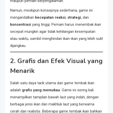
maupun pemain berpengalaman.
Namun, meskipun konsepnya sederhana, game ini
mengandalkan
kecepatan reaksi
,
strategi
, dan
konsentrasi
yang tinggi. Pemain harus menembak ikan
secepat mungkin agar tidak kehilangan kesempatan
atau waktu, sambil menghindari ikan-ikan yang lebih sulit
dijangkau.
2. Grafis dan Efek Visual yang
Menarik
Salah satu daya tarik utama dari game tembak ikan
adalah
grafis yang memukau
. Game ini sering kali
menampilkan tampilan bawah laut yang indah, dengan
berbagai jenis ikan dan makhluk laut yang berwarna
cerah dan realistis. Beberapa game tembak ikan bahkan