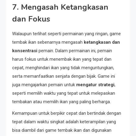
7. Mengasah Ketangkasan
dan Fokus
Walaupun terlihat seperti permainan yang ringan, game
tembak ikan sebenarnya mengasah
ketangkasan dan
konsentrasi
pemain. Dalam permainan ini, pemain
harus fokus untuk menembak ikan yang tepat dan
cepat, menghindari ikan yang tidak menguntungkan,
serta memanfaatkan senjata dengan bijak. Game ini
juga mengajarkan pemain untuk
mengatur strategi
,
seperti memilih waktu yang tepat untuk melepaskan
tembakan atau memilih ikan yang paling berharga.
Kemampuan untuk berpikir cepat dan bertindak dengan
tepat dalam waktu singkat adalah keterampilan yang
bisa diambil dari game tembak ikan dan digunakan