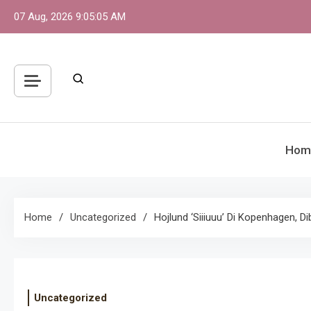
Skip
07 Aug, 2026
9:05:05 AM
to
content
Hom
Home
Uncategorized
Hojlund ‘Siiiuuu’ Di Kopenhagen, D
Uncategorized