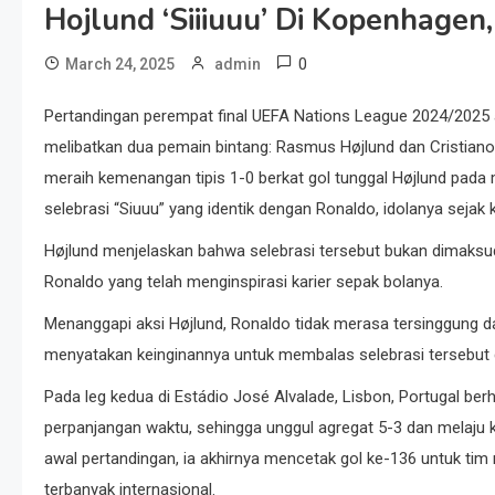
Hojlund ‘Siiiuuu’ Di Kopenhagen
0
March 24, 2025
admin
​Pertandingan perempat final UEFA Nations League 2024/202
melibatkan dua pemain bintang: Rasmus Højlund dan Cristian
meraih kemenangan tipis 1-0 berkat gol tunggal Højlund pada
selebrasi “Siuuu” yang identik dengan Ronaldo, idolanya sejak kec
Højlund menjelaskan bahwa selebrasi tersebut bukan dimaks
Ronaldo yang telah menginspirasi karier sepak bolanya. ​
Menanggapi aksi Højlund, Ronaldo tidak merasa tersinggung
menyatakan keinginannya untuk membalas selebrasi tersebut d
Pada leg kedua di Estádio José Alvalade, Lisbon, Portugal b
perpanjangan waktu, sehingga unggul agregat 5-3 dan melaju 
awal pertandingan, ia akhirnya mencetak gol ke-136 untuk tim
terbanyak internasional. ​