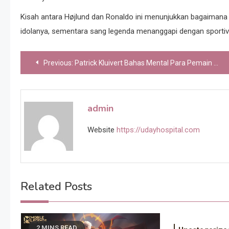
Kisah antara Højlund dan Ronaldo ini menunjukkan bagaima
idolanya, sementara sang legenda menanggapi dengan sportivi
Post
Previous:
Patrick Kluivert Bahas Mental Para Pemain Timnas Indonesia
navigation
admin
Website
https://udayhospital.com
Related Posts
2 MINS READ