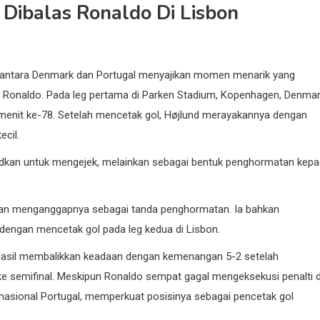
, Dibalas Ronaldo Di Lisbon
5 antara Denmark dan Portugal menyajikan momen menarik yang
o Ronaldo. Pada leg pertama di Parken Stadium, Kopenhagen, Denma
 menit ke-78. Setelah mencetak gol, Højlund merayakannya dengan
il. ​
udkan untuk mengejek, melainkan sebagai bentuk penghormatan kep
 dan menganggapnya sebagai tanda penghormatan. Ia bahkan
engan mencetak gol pada leg kedua di Lisbon. ​
erhasil membalikkan keadaan dengan kemenangan 5-2 setelah
ke semifinal. Meskipun Ronaldo sempat gagal mengeksekusi penalti d
 nasional Portugal, memperkuat posisinya sebagai pencetak gol