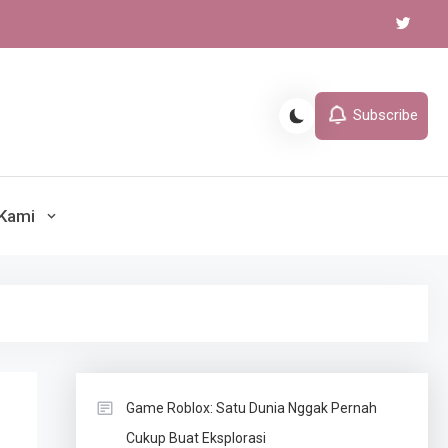
Subscribe
lahraga, gaming Akurat dan
Kami
rkini
Game Roblox: Satu Dunia Nggak Pernah
Cukup Buat Eksplorasi