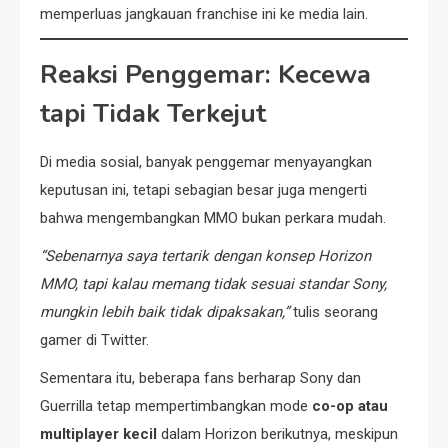
memperluas jangkauan franchise ini ke media lain.
Reaksi Penggemar: Kecewa
tapi Tidak Terkejut
Di media sosial, banyak penggemar menyayangkan
keputusan ini, tetapi sebagian besar juga mengerti
bahwa mengembangkan MMO bukan perkara mudah.
“Sebenarnya saya tertarik dengan konsep Horizon
MMO, tapi kalau memang tidak sesuai standar Sony,
mungkin lebih baik tidak dipaksakan,”
tulis seorang
gamer di Twitter.
Sementara itu, beberapa fans berharap Sony dan
Guerrilla tetap mempertimbangkan mode
co-op atau
multiplayer kecil
dalam Horizon berikutnya, meskipun