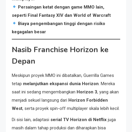
Persaingan ketat dengan game MMO lain,
seperti Final Fantasy XIV dan World of Warcraft
Biaya pengembangan tinggi dengan risiko
kegagalan besar
Nasib Franchise Horizon ke
Depan
Meskipun proyek MMO ini dibatalkan, Guerrilla Games
tetap
melanjutkan ekspansi dunia Horizon
. Mereka
saat ini sedang mengembangkan
Horizon 3
, yang akan
menjadi sekuel langsung dari
Horizon Forbidden
West
, serta proyek spin-off multiplayer skala lebih kecil.
Di sisi lain, adaptasi
serial TV Horizon di Netflix
juga
masih dalam tahap produksi dan diharapkan bisa