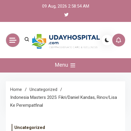
Skip
09 Aug, 2026
2:58:54 AM
to
content
UdayHospital:
Menu
Berita, olahraga,
gaming Akurat dan
Home
Uncategorized
Indonesia Masters 2025: Fikri/Daniel Kandas, Rinov/Lisa
Terkini
Ke Perempatfinal
Uncategorized