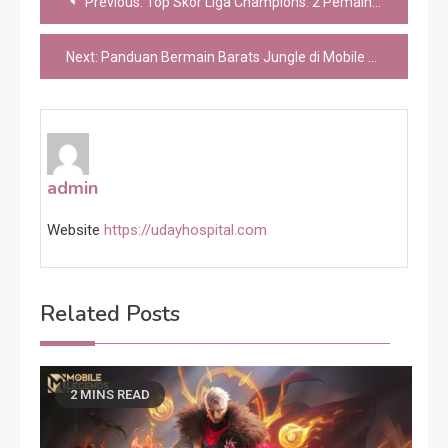
Previous:
Top Skor Liga Champions: 2 Pemain Barcelona Paling Subur Sejauh Ini
navigation
Next:
Panduan Bermain Barats Jungle di Mobile Legends
admin
Website
https://udayhospital.com
Related Posts
2 MINS READ