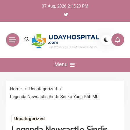
Skip
07 Aug, 2026
2:15:24 PM
to
content
UdayHospital:
Menu
Berita, olahraga,
gaming Akurat dan
Home
Uncategorized
Legenda Newcastle Sindir Sesko Yang Pilih MU
Terkini
Uncategorized
Legenda Newcastle Sindir