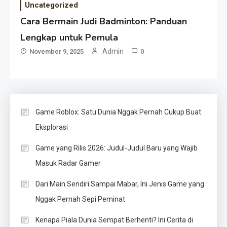
Uncategorized
Cara Bermain Judi Badminton: Panduan
Lengkap untuk Pemula
Admin
November 9, 2025
0
Game Roblox: Satu Dunia Nggak Pernah Cukup Buat
Eksplorasi
Game yang Rilis 2026: Judul-Judul Baru yang Wajib
Masuk Radar Gamer
Dari Main Sendiri Sampai Mabar, Ini Jenis Game yang
Nggak Pernah Sepi Peminat
Kenapa Piala Dunia Sempat Berhenti? Ini Cerita di