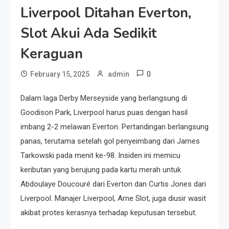
Liverpool Ditahan Everton,
Slot Akui Ada Sedikit
Keraguan
0
February 15, 2025
admin
Dalam laga Derby Merseyside yang berlangsung di
Goodison Park, Liverpool harus puas dengan hasil
imbang 2-2 melawan Everton. Pertandingan berlangsung
panas, terutama setelah gol penyeimbang dari James
Tarkowski pada menit ke-98. Insiden ini memicu
keributan yang berujung pada kartu merah untuk
Abdoulaye Doucouré dari Everton dan Curtis Jones dari
Liverpool. Manajer Liverpool, Arne Slot, juga diusir wasit
akibat protes kerasnya terhadap keputusan tersebut.