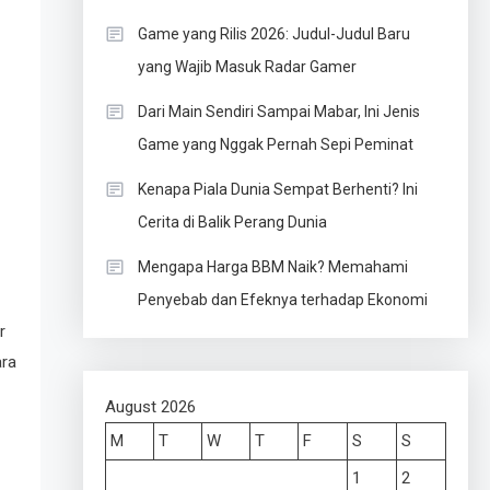
Game yang Rilis 2026: Judul-Judul Baru
yang Wajib Masuk Radar Gamer
Dari Main Sendiri Sampai Mabar, Ini Jenis
Game yang Nggak Pernah Sepi Peminat
Kenapa Piala Dunia Sempat Berhenti? Ini
Cerita di Balik Perang Dunia
Mengapa Harga BBM Naik? Memahami
Penyebab dan Efeknya terhadap Ekonomi
r
ara
August 2026
M
T
W
T
F
S
S
1
2