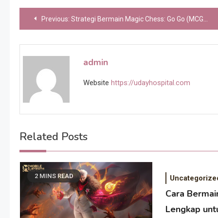
Post
Previous:
Strategi Bermain Magic Chess: Go Go (MCGG) untuk Pemula & Pemain Menengah
navigation
admin
Website
https://udayhospital.com
Related Posts
2 MINS READ
Uncategorize
Cara Bermai
Lengkap unt