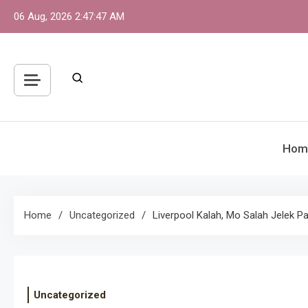
Skip
06 Aug, 2026
2:47:47 AM
to
content
Hom
Home
Uncategorized
Liverpool Kalah, Mo Salah Jelek P
Uncategorized