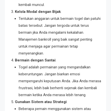
kembali muncul.
Kelola Modal dengan Bijak
:
Tentukan anggaran untuk bermain togel dan patuhi
batas tersebut. Jangan tergoda untuk terus
bermain jika Anda mengalami kekalahan.
Manajemen bankroll yang baik sangat penting
untuk menjaga agar permainan tetap
menyenangkan.
Bermain dengan Santai
:
Togel adalah permainan yang mengandalkan
keberuntungan. Jangan biarkan emosi
mempengaruhi keputusan Anda. Jika Anda merasa
frustrasi, lebih baik berhenti sejenak dan kembali
bermain ketika Anda merasa lebih tenang.
Gunakan Sistem atau Strategi
:
Beberapa pemain menggunakan sistem atau