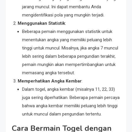
jarang muncul. Ini dapat membantu Anda
mengidentifikasi pola yang mungkin terjadi.
Menggunakan Statistik
:
Beberapa pemain menggunakan statistik untuk
menentukan angka yang memiliki peluang lebih
tinggi untuk muncul. Misalnya, jika angka 7 muncul
lebih sering dalam beberapa pengundian terakhir,
pemain mungkin akan mempertimbangkan untuk
memasang angka tersebut.
Memperhatikan Angka Kembar
:
Dalam togel, angka kembar (misalnya 11, 22, 33)
juga sering diperhatikan. Beberapa pemain percaya
bahwa angka kembar memiliki peluang lebih tinggi
untuk muncul dalam pengundian tertentu.
Cara Bermain Togel dengan