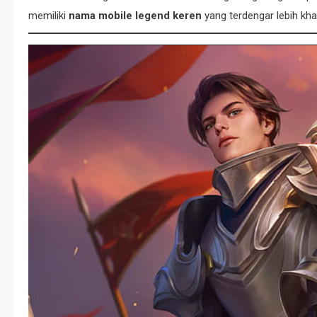
memiliki
nama mobile legend keren
yang terdengar lebih kha