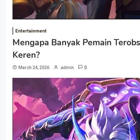
Entertainment
Mengapa Banyak Pemain Terobs
Keren?
0
March 24, 2026
admin