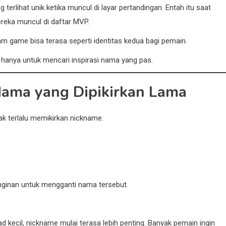
 terlihat unik ketika muncul di layar pertandingan. Entah itu saat
reka muncul di daftar MVP.
 game bisa terasa seperti identitas kedua bagi pemain.
hanya untuk mencari inspirasi nama yang pas.
ama yang Dipikirkan Lama
ak terlalu memikirkan nickname.
nginan untuk mengganti nama tersebut.
 kecil, nickname mulai terasa lebih penting. Banyak pemain ingin