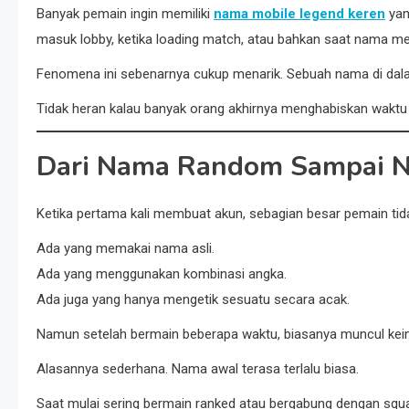
Banyak pemain ingin memiliki
nama mobile legend keren
yang
masuk lobby, ketika loading match, atau bahkan saat nama me
Fenomena ini sebenarnya cukup menarik. Sebuah nama di dalam
Tidak heran kalau banyak orang akhirnya menghabiskan waktu 
Dari Nama Random Sampai N
Ketika pertama kali membuat akun, sebagian besar pemain tid
Ada yang memakai nama asli.
Ada yang menggunakan kombinasi angka.
Ada juga yang hanya mengetik sesuatu secara acak.
Namun setelah bermain beberapa waktu, biasanya muncul kei
Alasannya sederhana. Nama awal terasa terlalu biasa.
Saat mulai sering bermain ranked atau bergabung dengan squad