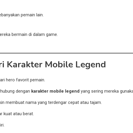
banyakan pemain lain.
reka bermain di dalam game.
ri Karakter Mobile Legend
ri hero favorit pemain.
erhubung dengan
karakter mobile legend
yang sering mereka gunaka
in membuat nama yang terdengar cepat atau tajam.
 kuat atau berat.
ri.