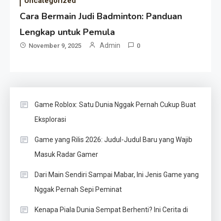
Uncategorized
Cara Bermain Judi Badminton: Panduan
Lengkap untuk Pemula
Admin
November 9, 2025
0
Game Roblox: Satu Dunia Nggak Pernah Cukup Buat
Eksplorasi
Game yang Rilis 2026: Judul-Judul Baru yang Wajib
Masuk Radar Gamer
Dari Main Sendiri Sampai Mabar, Ini Jenis Game yang
Nggak Pernah Sepi Peminat
Kenapa Piala Dunia Sempat Berhenti? Ini Cerita di