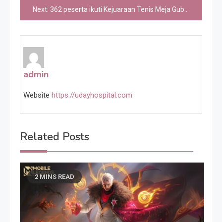
Next:
362 peserta ikuti Kejuaraan Tenis Meja Gubernur Jateng Cup
admin
Website
https://udayhospital.com
Related Posts
2 MINS READ