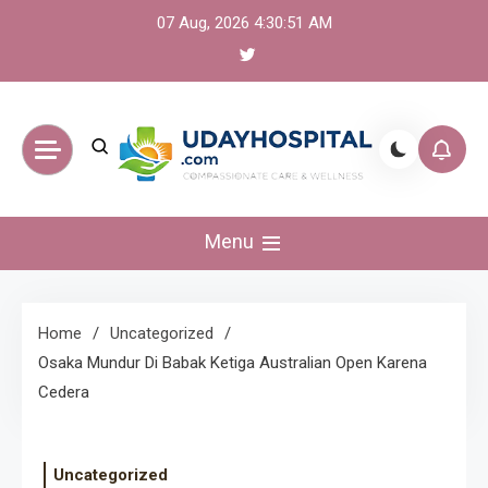
Skip
07 Aug, 2026
4:30:52 AM
to
content
UdayHospital:
Menu
Berita, olahraga,
gaming Akurat dan
Home
Uncategorized
Osaka Mundur Di Babak Ketiga Australian Open Karena
Terkini
Cedera
Uncategorized