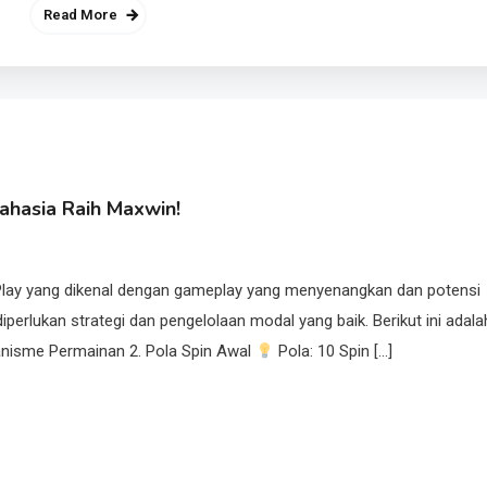
Read More
ahasia Raih Maxwin!
 Play yang dikenal dengan gameplay yang menyenangkan dan potensi
erlukan strategi dan pengelolaan modal yang baik. Berikut ini adala
anisme Permainan 2. Pola Spin Awal
Pola: 10 Spin […]