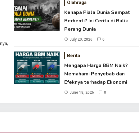
Olahraga
Kenapa Piala Dunia Sempat
Berhenti? Ini Cerita di Balik
Perang Dunia
July 20, 2026
0
nya,
Berita
Mengapa Harga BBM Naik?
Memahami Penyebab dan
Efeknya terhadap Ekonomi
June 18, 2026
0