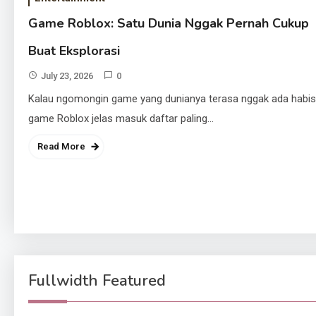
Game Roblox: Satu Dunia Nggak Pernah Cukup
Buat Eksplorasi
July 23, 2026
0
Kalau ngomongin game yang dunianya terasa nggak ada habis
game Roblox jelas masuk daftar paling…
Read More
Fullwidth Featured