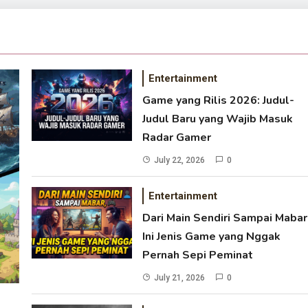
Entertainment
Game yang Rilis 2026: Judul-
Judul Baru yang Wajib Masuk
Radar Gamer
July 22, 2026
0
Entertainment
Dari Main Sendiri Sampai Mabar
Ini Jenis Game yang Nggak
Pernah Sepi Peminat
July 21, 2026
0