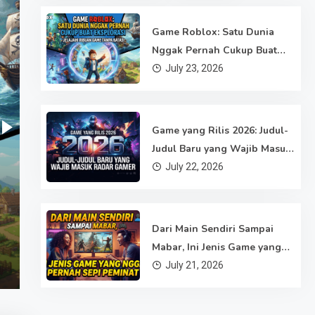
Game Roblox: Satu Dunia
Nggak Pernah Cukup Buat
Eksplorasi
July 23, 2026
Entertainment
Game yang Rilis 2026: Judul-
Game yang Rilis 2026: Judul-Jud
Judul Baru yang Wajib Masuk
Radar Gamer
July 22, 2026
yang Wajib Masuk Radar Gamer
Kalau kamu merasa tahun ini belum cukup banyak game b
Dari Main Sendiri Sampai
bikin penasaran, 2026 bisa jadi tahun yang lebih ramai. Ba
Mabar, Ini Jenis Game yang
developer sudah menyiapkan proyek besar dengan konse
July 22, 2026
6 Mins Read
Nggak Pernah Sepi Peminat
July 21, 2026
macam-macam. Ada yang melanjutkan franchise terkenal
membawa karakter ikonik ke arah baru, dan ada pula game
yang mulai mencuri perhatian sejak pertama kali…