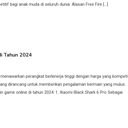
tif bagi anak muda di seluruh dunia. Alasan Free Fire […]
di Tahun 2024
menawarkan perangkat berkinerja tinggi dengan harga yang kompetit
 yang dirancang untuk memberikan pengalaman bermain yang mulus.
in game online di tahun 2024. 1. Xiaomi Black Shark 6 Pro Sebagai