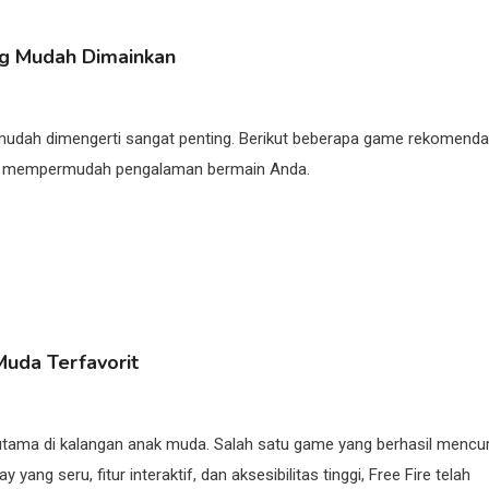
ng Mudah Dimainkan
mudah dimengerti sangat penting. Berikut beberapa game rekomenda
tuk mempermudah pengalaman bermain Anda.
Muda Terfavorit
terutama di kalangan anak muda. Salah satu game yang berhasil mencur
ang seru, fitur interaktif, dan aksesibilitas tinggi, Free Fire telah