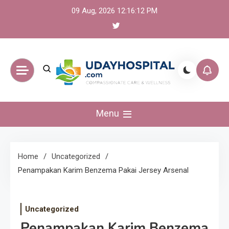
Skip
09 Aug, 2026
12:16:12 PM
to
content
UdayHospital:
Menu
Berita, olahraga,
gaming Akurat dan
Home
Uncategorized
Penampakan Karim Benzema Pakai Jersey Arsenal
Terkini
Uncategorized
Penampakan Karim Benzema