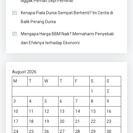
Nggak Pernah Sepi Peminat
Kenapa Piala Dunia Sempat Berhenti? Ini Cerita di
Balik Perang Dunia
Mengapa Harga BBM Naik? Memahami Penyebab
dan Efeknya terhadap Ekonomi
August 2026
M
T
W
T
F
S
S
1
2
3
4
5
6
7
8
9
10
11
12
13
14
15
16
17
18
19
20
21
22
23
24
25
26
27
28
29
30