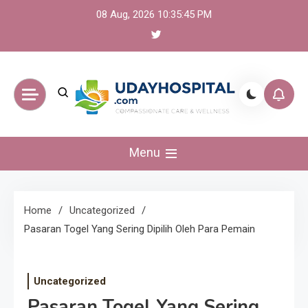
Skip
08 Aug, 2026
10:35:45 PM
to
content
UdayHospital:
Menu
Berita, olahraga,
gaming Akurat dan
Home
Uncategorized
Pasaran Togel Yang Sering Dipilih Oleh Para Pemain
Terkini
Uncategorized
Pasaran Togel Yang Sering