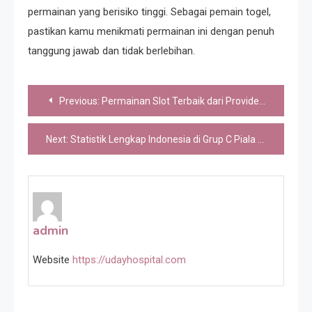
permainan yang berisiko tinggi. Sebagai pemain togel,
pastikan kamu menikmati permainan ini dengan penuh
tanggung jawab dan tidak berlebihan.
Post
Previous:
Permainan Slot Terbaik dari Provider Microgaming
navigation
Next:
Statistik Lengkap Indonesia di Grup C Piala Asia U-17 2025
admin
Website
https://udayhospital.com