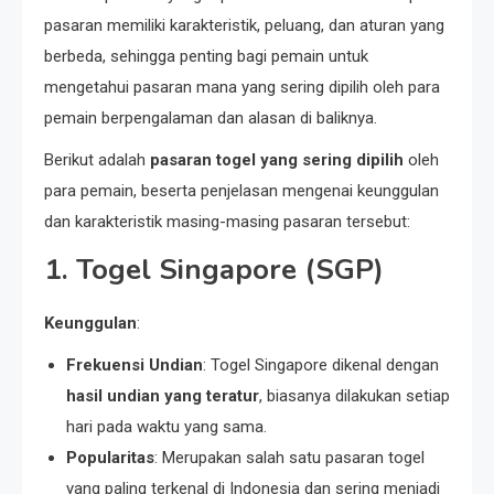
pasaran memiliki karakteristik, peluang, dan aturan yang
berbeda, sehingga penting bagi pemain untuk
mengetahui pasaran mana yang sering dipilih oleh para
pemain berpengalaman dan alasan di baliknya.
Berikut adalah
pasaran togel yang sering dipilih
oleh
para pemain, beserta penjelasan mengenai keunggulan
dan karakteristik masing-masing pasaran tersebut:
1. Togel Singapore (SGP)
Keunggulan
:
Frekuensi Undian
: Togel Singapore dikenal dengan
hasil undian yang teratur
, biasanya dilakukan setiap
hari pada waktu yang sama.
Popularitas
: Merupakan salah satu pasaran togel
yang paling terkenal di Indonesia dan sering menjadi