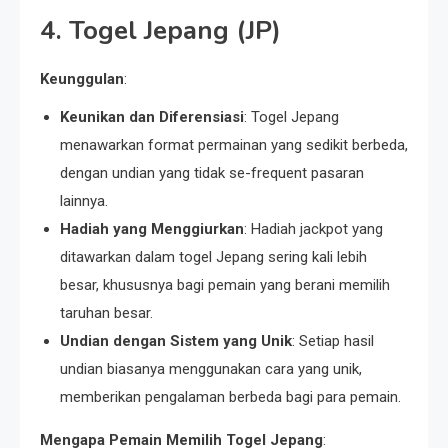
4. Togel Jepang (JP)
Keunggulan
:
Keunikan dan Diferensiasi
: Togel Jepang
menawarkan format permainan yang sedikit berbeda,
dengan undian yang tidak se-frequent pasaran
lainnya.
Hadiah yang Menggiurkan
: Hadiah jackpot yang
ditawarkan dalam togel Jepang sering kali lebih
besar, khususnya bagi pemain yang berani memilih
taruhan besar.
Undian dengan Sistem yang Unik
: Setiap hasil
undian biasanya menggunakan cara yang unik,
memberikan pengalaman berbeda bagi para pemain.
Mengapa Pemain Memilih Togel Jepang
: