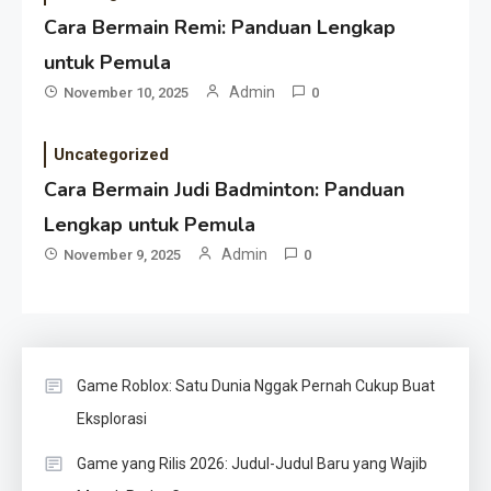
Cara Bermain Remi: Panduan Lengkap
untuk Pemula
Admin
November 10, 2025
0
Uncategorized
Cara Bermain Judi Badminton: Panduan
Lengkap untuk Pemula
Admin
November 9, 2025
0
Game Roblox: Satu Dunia Nggak Pernah Cukup Buat
Eksplorasi
Game yang Rilis 2026: Judul-Judul Baru yang Wajib