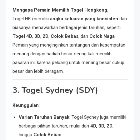
Mengapa Pemain Memilih Togel Hongkong
:
Togel HK memiliki
angka keluaran yang konsisten
dan
biasanya menawarkan berbagai jenis taruhan, seperti
Togel 4D
,
3D
,
2D
,
Colok Bebas
, dan
Colok Naga
.
Pemain yang menginginkan tantangan dan kesempatan
menang dengan hadiah besar sering kali memilih
pasaran ini, karena peluang untuk menang besar cukup
besar dan lebih beragam.
3. Togel Sydney (SDY)
Keunggulan
:
Varian Taruhan Banyak
: Togel Sydney juga memiliki
berbagai pilihan taruhan, mulai dari
4D, 3D, 2D
,
hingga
Colok Bebas
.