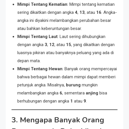
Mimpi Tentang Kematian
: Mimpi tentang kematian
sering dikaitkan dengan angka
4
,
13
, atau
16
. Angka-
angka ini diyakini melambangkan perubahan besar
atau bahkan keberuntungan besar.
Mimpi Tentang Laut
: Laut sering dihubungkan
dengan angka
3
,
12
, atau
15
, yang dikaitkan dengan
luasnya pikiran atau banyaknya peluang yang ada di
depan mata.
Mimpi Tentang Hewan
: Banyak orang mempercayai
bahwa berbagai hewan dalam mimpi dapat memberi
petunjuk angka. Misalnya,
burung
mungkin
melambangkan angka
6
, sementara
anjing
bisa
berhubungan dengan angka
1
atau
9
.
3. Mengapa Banyak Orang