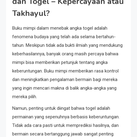
dan Togel – Kepercayaan atau
Takhayul?
Buku mimpi dalam menebak angka togel adalah
fenomena budaya yang telah ada selama bertahun-
tahun. Meskipun tidak ada bukti ilmiah yang mendukung
keberhasilannya, banyak orang masih percaya bahwa
mimpi bisa memberikan petunjuk tentang angka
keberuntungan. Buku mimpi memberikan rasa kontrol
dan meningkatkan pengalaman bermain bagi mereka
yang ingin mencari makna di balik angka-angka yang
mereka pilih.
Namun, penting untuk diingat bahwa togel adalah
permainan yang sepenuhnya berbasis keberuntungan.
Tidak ada cara pasti untuk memprediksi hasilnya, dan
bermain secara bertanggung jawab sangat penting.