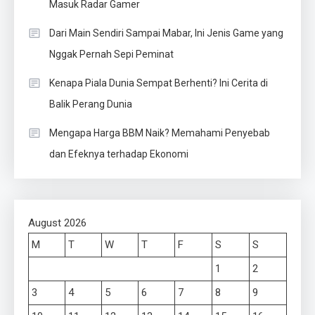
Masuk Radar Gamer
Dari Main Sendiri Sampai Mabar, Ini Jenis Game yang
Nggak Pernah Sepi Peminat
Kenapa Piala Dunia Sempat Berhenti? Ini Cerita di
Balik Perang Dunia
Mengapa Harga BBM Naik? Memahami Penyebab
dan Efeknya terhadap Ekonomi
August 2026
M
T
W
T
F
S
S
1
2
3
4
5
6
7
8
9