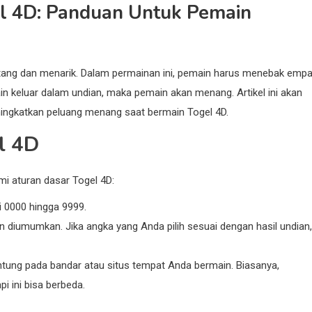
l 4D: Panduan Untuk Pemain
ntang dan menarik. Dalam permainan ini, pemain harus menebak empa
ain keluar dalam undian, maka pemain akan menang. Artikel ini akan
ngkatkan peluang menang saat bermain Togel 4D.
l 4D
 aturan dasar Togel 4D:
i 0000 hingga 9999.
an diumumkan. Jika angka yang Anda pilih sesuai dengan hasil undian,
ntung pada bandar atau situs tempat Anda bermain. Biasanya,
i ini bisa berbeda.