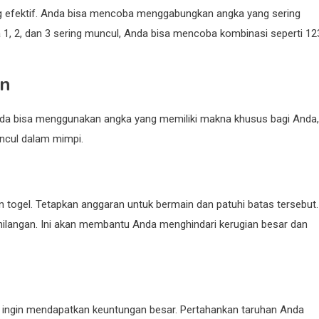
g efektif. Anda bisa mencoba menggabungkan angka yang sering
 1, 2, dan 3 sering muncul, Anda bisa mencoba kombinasi seperti 12
an
nda bisa menggunakan angka yang memiliki makna khusus bagi Anda,
uncul dalam mimpi.
 togel. Tetapkan anggaran untuk bermain dan patuhi batas tersebut.
hilangan. Ini akan membantu Anda menghindari kerugian besar dan
ingin mendapatkan keuntungan besar. Pertahankan taruhan Anda