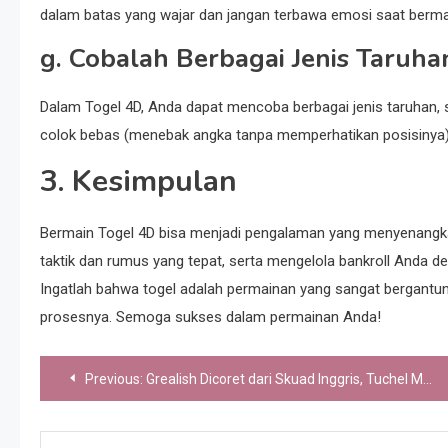
dalam batas yang wajar dan jangan terbawa emosi saat berma
g. Cobalah Berbagai Jenis Taruha
Dalam Togel 4D, Anda dapat mencoba berbagai jenis taruhan, s
colok bebas (menebak angka tanpa memperhatikan posisinya)
3. Kesimpulan
Bermain Togel 4D bisa menjadi pengalaman yang menyenang
taktik dan rumus yang tepat, serta mengelola bankroll Anda 
Ingatlah bahwa togel adalah permainan yang sangat bergantun
prosesnya. Semoga sukses dalam permainan Anda!
Post
Previous:
Grealish Dicoret dari Skuad Inggris, Tuchel Memperingatkan
navigation