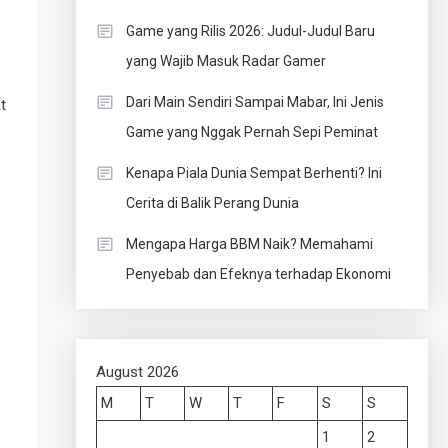
Game yang Rilis 2026: Judul-Judul Baru
yang Wajib Masuk Radar Gamer
Dari Main Sendiri Sampai Mabar, Ini Jenis
t
Game yang Nggak Pernah Sepi Peminat
Kenapa Piala Dunia Sempat Berhenti? Ini
Cerita di Balik Perang Dunia
Mengapa Harga BBM Naik? Memahami
Penyebab dan Efeknya terhadap Ekonomi
August 2026
M
T
W
T
F
S
S
1
2