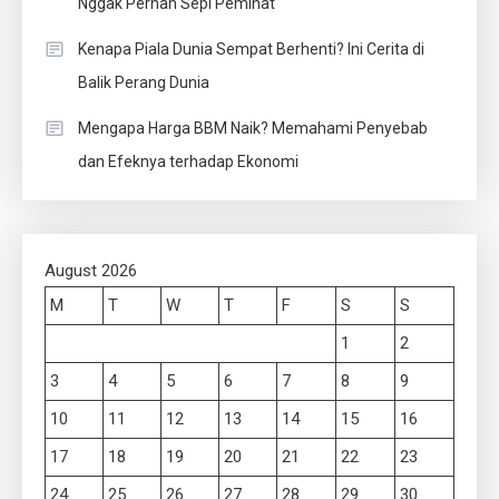
Nggak Pernah Sepi Peminat
Kenapa Piala Dunia Sempat Berhenti? Ini Cerita di
Balik Perang Dunia
Mengapa Harga BBM Naik? Memahami Penyebab
dan Efeknya terhadap Ekonomi
August 2026
M
T
W
T
F
S
S
1
2
3
4
5
6
7
8
9
10
11
12
13
14
15
16
17
18
19
20
21
22
23
24
25
26
27
28
29
30