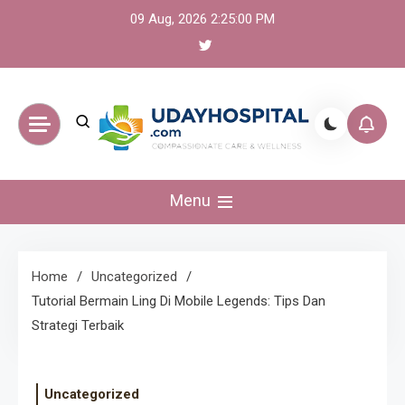
Skip
09 Aug, 2026
2:25:00 PM
to
content
UdayHospital:
Menu
Berita, olahraga,
gaming Akurat dan
Home
Uncategorized
Tutorial Bermain Ling Di Mobile Legends: Tips Dan
Terkini
Strategi Terbaik
Uncategorized