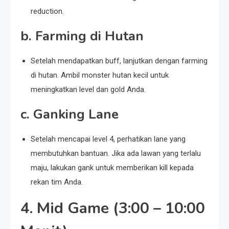
reduction.
b. Farming di Hutan
Setelah mendapatkan buff, lanjutkan dengan farming
di hutan. Ambil monster hutan kecil untuk
meningkatkan level dan gold Anda.
c. Ganking Lane
Setelah mencapai level 4, perhatikan lane yang
membutuhkan bantuan. Jika ada lawan yang terlalu
maju, lakukan gank untuk memberikan kill kepada
rekan tim Anda.
4. Mid Game (3:00 – 10:00