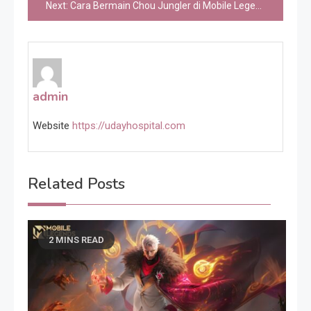
Next:
Cara Bermain Chou Jungler di Mobile Legends
admin
Website
https://udayhospital.com
Related Posts
2 MINS READ