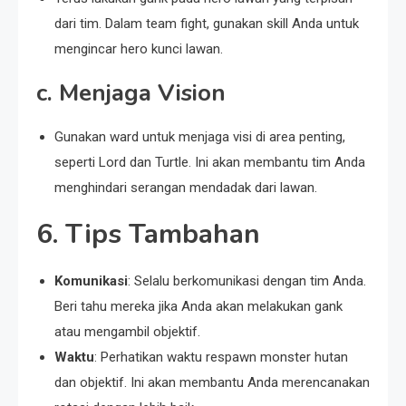
dari tim. Dalam team fight, gunakan skill Anda untuk
mengincar hero kunci lawan.
c. Menjaga Vision
Gunakan ward untuk menjaga visi di area penting,
seperti Lord dan Turtle. Ini akan membantu tim Anda
menghindari serangan mendadak dari lawan.
6. Tips Tambahan
Komunikasi
: Selalu berkomunikasi dengan tim Anda.
Beri tahu mereka jika Anda akan melakukan gank
atau mengambil objektif.
Waktu
: Perhatikan waktu respawn monster hutan
dan objektif. Ini akan membantu Anda merencanakan