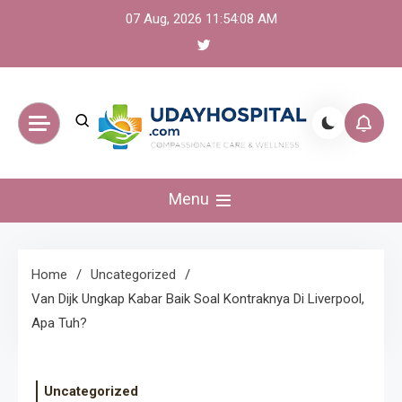
Skip
07 Aug, 2026
11:54:08 AM
to
content
UdayHospital:
Menu
Berita, olahraga,
gaming Akurat dan
Home
Uncategorized
Van Dijk Ungkap Kabar Baik Soal Kontraknya Di Liverpool,
Terkini
Apa Tuh?
Uncategorized