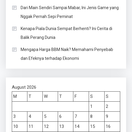
Dari Main Sendiri Sampai Mabar, Ini Jenis Game yang
Nggak Pernah Sepi Peminat
Kenapa Piala Dunia Sempat Berhenti? Ini Cerita di
Balik Perang Dunia
Mengapa Harga BBM Naik? Memahami Penyebab
dan Efeknya terhadap Ekonomi
August 2026
M
T
W
T
F
S
S
1
2
3
4
5
6
7
8
9
10
11
12
13
14
15
16