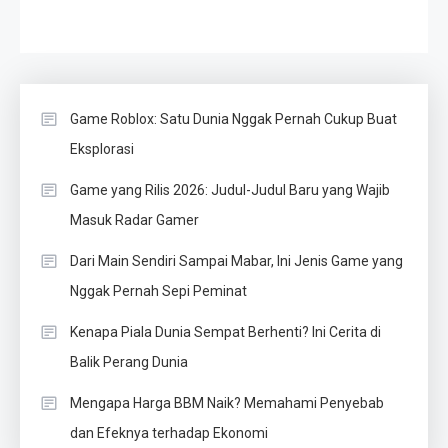
Game Roblox: Satu Dunia Nggak Pernah Cukup Buat
Eksplorasi
Game yang Rilis 2026: Judul-Judul Baru yang Wajib
Masuk Radar Gamer
Dari Main Sendiri Sampai Mabar, Ini Jenis Game yang
Nggak Pernah Sepi Peminat
Kenapa Piala Dunia Sempat Berhenti? Ini Cerita di
Balik Perang Dunia
Mengapa Harga BBM Naik? Memahami Penyebab
dan Efeknya terhadap Ekonomi