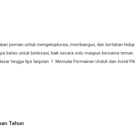
kan pemain untuk mengeksplorasi, membangun, dan bertahan hidup 
npa batas untuk berkreasi, baik secara solo maupun bersama teman.
asar hingga tips lanjutan. 1. Memulai Permainan Unduh dan Instal Pil
han Tahun