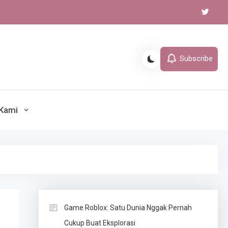
Subscribe
lahraga, gaming Akurat dan
Kami
rkini
Game Roblox: Satu Dunia Nggak Pernah
Cukup Buat Eksplorasi