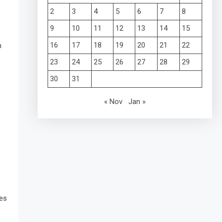
2
3
4
5
6
7
8
9
10
11
12
13
14
15
16
17
18
19
20
21
22
h
23
24
25
26
27
28
29
30
31
« Nov
Jan »
ses