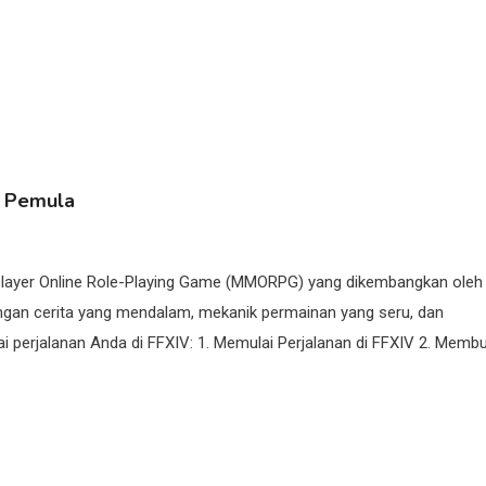
n Pemula
tiplayer Online Role-Playing Game (MMORPG) yang dikembangkan oleh
ngan cerita yang mendalam, mekanik permainan yang seru, dan
 perjalanan Anda di FFXIV: 1. Memulai Perjalanan di FFXIV 2. Memb