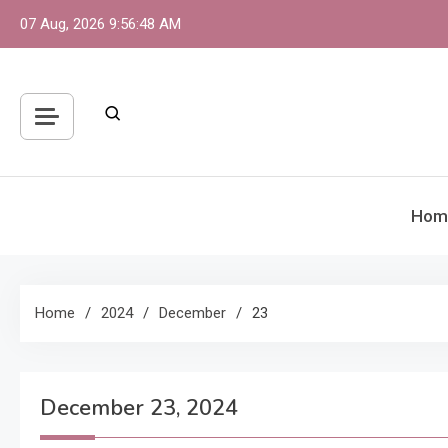
Skip
07 Aug, 2026
9:56:48 AM
to
content
Hom
Home
2024
December
23
December 23, 2024