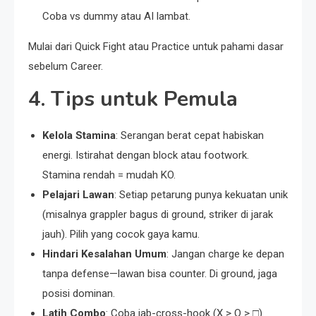
Coba vs dummy atau AI lambat.
Mulai dari Quick Fight atau Practice untuk pahami dasar
sebelum Career.
4. Tips untuk Pemula
Kelola Stamina
: Serangan berat cepat habiskan
energi. Istirahat dengan block atau footwork.
Stamina rendah = mudah KO.
Pelajari Lawan
: Setiap petarung punya kekuatan unik
(misalnya grappler bagus di ground, striker di jarak
jauh). Pilih yang cocok gaya kamu.
Hindari Kesalahan Umum
: Jangan charge ke depan
tanpa defense—lawan bisa counter. Di ground, jaga
posisi dominan.
Latih Combo
: Coba jab-cross-hook (X > O > □)