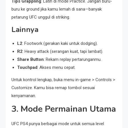
Tips Grappling
: Latih di mode Practice. Jangan buru-
buru ke ground jika kamu lemah di sana—banyak
petarung UFC unggul di striking.
Lainnya
L2
: Footwork (gerakan kaki untuk dodging).
R2
: Heavy attack (serangan kuat, tapi lambat).
Share Button
: Rekam replay pertarunganmu.
Touchpad
: Akses menu cepat.
Untuk kontrol lengkap, buka menu in-game > Controls >
Customize. Kamu bisa remap tombol sesuai
kenyamanan.
3. Mode Permainan Utama
UFC PS4 punya berbagai mode untuk semua level