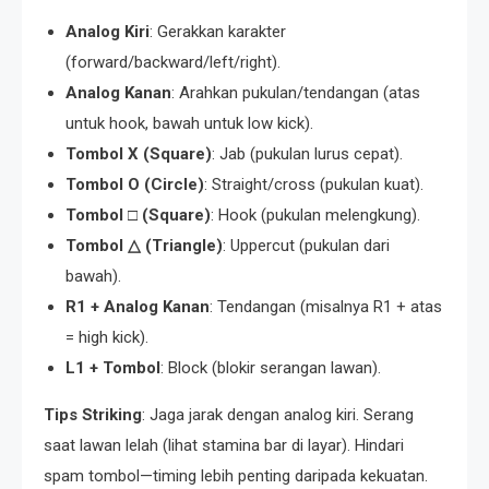
Analog Kiri
: Gerakkan karakter
(forward/backward/left/right).
Analog Kanan
: Arahkan pukulan/tendangan (atas
untuk hook, bawah untuk low kick).
Tombol X (Square)
: Jab (pukulan lurus cepat).
Tombol O (Circle)
: Straight/cross (pukulan kuat).
Tombol □ (Square)
: Hook (pukulan melengkung).
Tombol △ (Triangle)
: Uppercut (pukulan dari
bawah).
R1 + Analog Kanan
: Tendangan (misalnya R1 + atas
= high kick).
L1 + Tombol
: Block (blokir serangan lawan).
Tips Striking
: Jaga jarak dengan analog kiri. Serang
saat lawan lelah (lihat stamina bar di layar). Hindari
spam tombol—timing lebih penting daripada kekuatan.