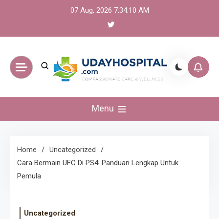
Skip
07 Aug, 2026
7:34:10 AM
to
content
UdayHospital:
Menu
Berita, olahraga,
gaming Akurat dan
Home
Uncategorized
Cara Bermain UFC Di PS4: Panduan Lengkap Untuk
Terkini
Pemula
Uncategorized