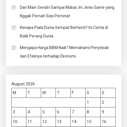
Dari Main Sendiri Sampai Mabar, Ini Jenis Game yang
Nggak Pernah Sepi Peminat
Kenapa Piala Dunia Sempat Berhenti? Ini Cerita di
Balik Perang Dunia
Mengapa Harga BBM Naik? Memahami Penyebab
dan Efeknya terhadap Ekonomi
August 2026
M
T
W
T
F
S
S
1
2
3
4
5
6
7
8
9
10
11
12
13
14
15
16