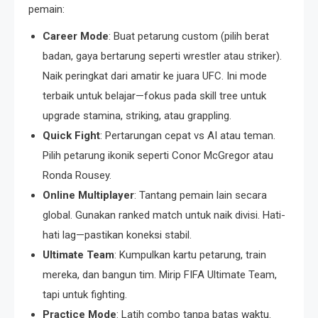
pemain:
Career Mode
: Buat petarung custom (pilih berat
badan, gaya bertarung seperti wrestler atau striker).
Naik peringkat dari amatir ke juara UFC. Ini mode
terbaik untuk belajar—fokus pada skill tree untuk
upgrade stamina, striking, atau grappling.
Quick Fight
: Pertarungan cepat vs AI atau teman.
Pilih petarung ikonik seperti Conor McGregor atau
Ronda Rousey.
Online Multiplayer
: Tantang pemain lain secara
global. Gunakan ranked match untuk naik divisi. Hati-
hati lag—pastikan koneksi stabil.
Ultimate Team
: Kumpulkan kartu petarung, train
mereka, dan bangun tim. Mirip FIFA Ultimate Team,
tapi untuk fighting.
Practice Mode
: Latih combo tanpa batas waktu.