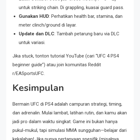
untuk striking chain. Di grappling, kuasai guard pass.
Gunakan HUD
: Perhatikan health bar, stamina, dan
meter clinch/ground di layar.
Update dan DLC
: Tambah petarung baru via DLC
untuk variasi.
Jika stuck, tonton tutorial YouTube (cari “UFC 4 PS4
beginner guide”) atau join komunitas Reddit
r/EASportsUFC.
Kesimpulan
Bermain UFC di PS4 adalah campuran strategi, timing,
dan adrenalin. Mulai lambat, latihan rutin, dan kamu akan
jadi pro dalam waktu singkat. Game ini bukan hanya
pukul-mukul, tapi simulasi MMA sungguhan—belajar dari
kekalahan! Jika punya pertanyaan spesifik (misalnya