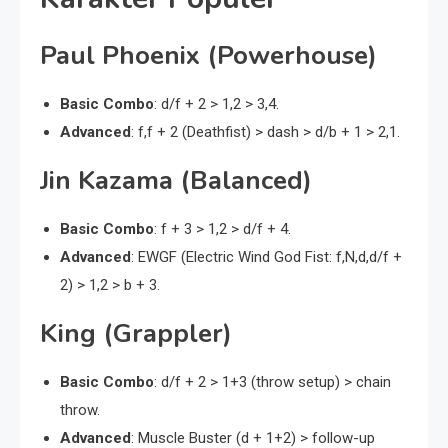
Paul Phoenix (Powerhouse)
Basic Combo
: d/f + 2 > 1,2 > 3,4.
Advanced
: f,f + 2 (Deathfist) > dash > d/b + 1 > 2,1.
Jin Kazama (Balanced)
Basic Combo
: f + 3 > 1,2 > d/f + 4.
Advanced
: EWGF (Electric Wind God Fist: f,N,d,d/f +
2) > 1,2 > b + 3.
King (Grappler)
Basic Combo
: d/f + 2 > 1+3 (throw setup) > chain
throw.
Advanced
: Muscle Buster (d + 1+2) > follow-up