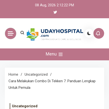
Skip
08 Aug, 2026
2:12:22 PM
to
content
UdayHospital:
Menu
Berita, olahraga,
gaming Akurat dan
Home
Uncategorized
Cara Melakukan Combo Di Tekken 7: Panduan Lengkap
Terkini
Untuk Pemula
Uncategorized