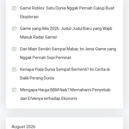
Game Roblox: Satu Dunia Nggak Pernah Cukup Buat
Eksplorasi
Game yang Rilis 2026: Judul-Judul Baru yang Wajib
Masuk Radar Gamer
Dari Main Sendiri Sampai Mabar, Ini Jenis Game yang
Nggak Pernah Sepi Peminat
Kenapa Piala Dunia Sempat Berhenti? Ini Cerita di
Balik Perang Dunia
Mengapa Harga BBM Naik? Memahami Penyebab
dan Efeknya terhadap Ekonomi
August 2026