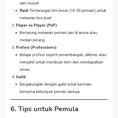
dan musuh.
Raid
: Pertarungan tim besar (10-30 pemain) untuk
melawan bos kuat.
Player vs Player (PvP)
Bertarung melawan pemain lain di arena atau
medan perang.
Profesi (Professions)
Belajar profesi seperti penambangan, alkimia, atau
menjahit untuk membuat item dan mendapatkan
emas.
Guild
Bergabunglah dengan guild untuk bermain
bersama kelompok pemain lainnya.
6. Tips untuk Pemula